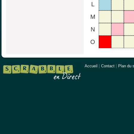
L
M
N
O
Accueil
|
Contact
|
Plan du s