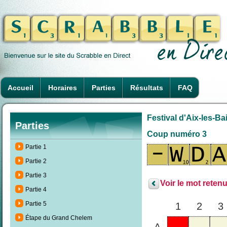
Accueil
Horaires
Parties
Résultats
FAQ
Festival d'Aix-les-B
Parties
Coup numéro 3
Partie 1
Partie 2
Partie 3
Voir le mot retenu
Partie 4
Partie 5
1
2
3
Étape du Grand Chelem