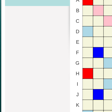
A
B
C
D
E
F
G
H
I
J
K