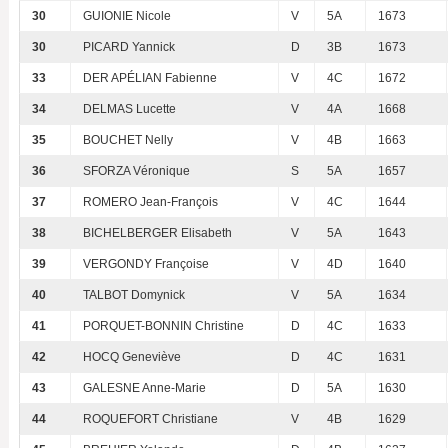
30
GUIONIE Nicole
V
5A
1673
30
PICARD Yannick
D
3B
1673
33
DER APÉLIAN Fabienne
V
4C
1672
34
DELMAS Lucette
V
4A
1668
35
BOUCHET Nelly
V
4B
1663
36
SFORZA Véronique
S
5A
1657
37
ROMERO Jean-François
V
4C
1644
38
BICHELBERGER Elisabeth
V
5A
1643
39
VERGONDY Françoise
V
4D
1640
40
TALBOT Domynick
V
5A
1634
41
PORQUET-BONNIN Christine
D
4C
1633
42
HOCQ Geneviève
D
4C
1631
43
GALESNE Anne-Marie
D
5A
1630
44
ROQUEFORT Christiane
V
4B
1629