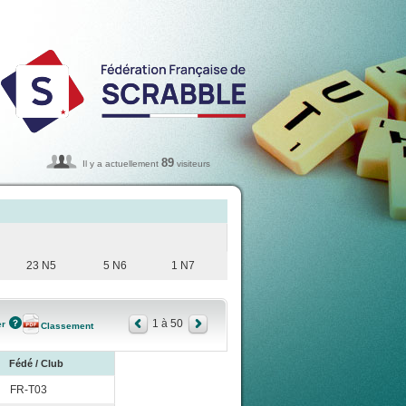
89
Il y a actuellement
visiteurs
23 N5
5 N6
1 N7
1 à 50
er
Classement
Fédé / Club
FR-T03