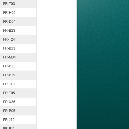
FR-T03
FR-H05
FR-D04
FR-B23
FR-T24
FR-B23
FR-M04
FR-B11
FR-B19
FR-J18
FR-T05
FR-X36
FR-B05
FR-J12
FR-B11