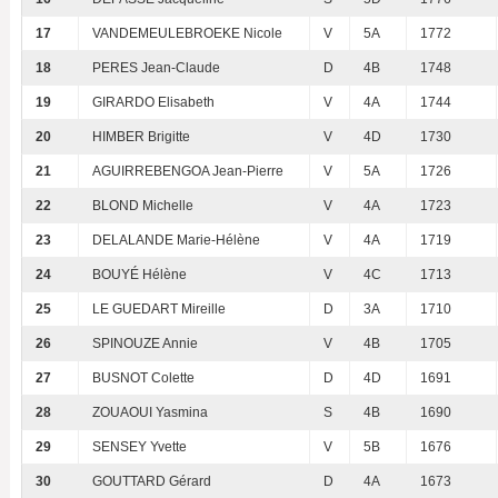
17
VANDEMEULEBROEKE Nicole
V
5A
1772
18
PERES Jean-Claude
D
4B
1748
19
GIRARDO Elisabeth
V
4A
1744
20
HIMBER Brigitte
V
4D
1730
21
AGUIRREBENGOA Jean-Pierre
V
5A
1726
22
BLOND Michelle
V
4A
1723
23
DELALANDE Marie-Hélène
V
4A
1719
24
BOUYÉ Hélène
V
4C
1713
25
LE GUEDART Mireille
D
3A
1710
26
SPINOUZE Annie
V
4B
1705
27
BUSNOT Colette
D
4D
1691
28
ZOUAOUI Yasmina
S
4B
1690
29
SENSEY Yvette
V
5B
1676
30
GOUTTARD Gérard
D
4A
1673