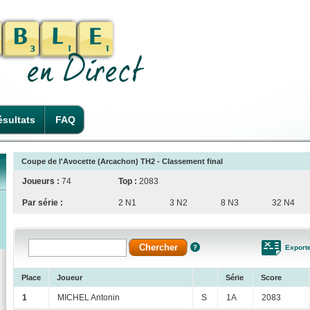
sultats
FAQ
Coupe de l'Avocette (Arcachon) TH2 - Classement final
Joueurs :
74
Top :
2083
Par série :
2 N1
3 N2
8 N3
32 N4
Export
Place
Joueur
Série
Score
1
MICHEL Antonin
S
1A
2083