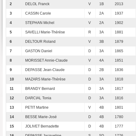
2
DELOL Franck
V
1B
2013
3
CASSIN Carole
V
2A
1937
4
STEPHAN Michel
V
2A
1902
5
SAVELLI Marie-Thérèse
R
3A
1881
6
DELTOUR Roland
V
3B
1879
7
GASTON Daniel
D
3A
1865
8
MORISSET Annie-Claude
V
4A
1851
9
DEPASSE Jean-Claude
D
2B
1836
10
MAZARS Marie-Thérèse
D
3A
1818
11
BRANDY Bernard
D
3A
1817
12
DARCIAL Tonia
D
3A
1816
13
PETIT Martine
V
4B
1801
14
BESSE Marie-José
D
4B
1780
15
JOLIVET Bernadette
D
4B
1777
16
DEPASSE Jacqueline
S
5D
1776