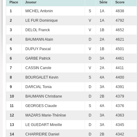
Place
Joueur
Série
Score
1
MICHEL Antonin
S
1A
4838
2
LE FUR Dominique
V
1A
4792
3
DELOL Franck
V
1B
4652
4
BAUMANN Alain
D
2A
4621
5
DUPUY Pascal
V
1B
4501
6
GARBE Patrick
D
3A
4461
7
CASSIN Carole
V
2A
4411
8
BOURGALET Kevin
S
4A
4400
9
DARCIAL Tonia
D
3A
4391
10
BAUMANN Christiane
D
2B
4379
11
GEORGES Claude
S
4A
4376
12
MAZARS Marie-Thérèse
D
3A
4363
13
LE GUEDART Mireille
D
3A
4345
14
CHARREIRE Daniel
D
2B
4342