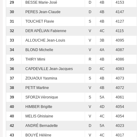
29
BESSE Marie-José
D
4B
4153
30
PERES Jean-Claude
D
4B
4147
31
TOUCHET Flavie
S
4B
4127
32
DER APÉLIAN Fabienne
V
4C
4115
33
ALLOUCHE Jean-Louis
V
3B
4095
34
BLOND Michelle
V
4A
4087
35
THIRY Mimi
R
4B
4086
36
CAPDEVILLE Jean-Jacques
D
4C
4083
37
ZOUAOUI Yasmina
S
4B
4073
38
PETIT Martine
V
4B
4072
39
SFORZA Véronique
S
5A
4061
40
HIMBER Brigitte
V
4D
4054
40
MELIS Ghislaine
V
4C
4054
42
ANDRÉ Bernadette
D
5A
4023
43
BOUYÉ Hélène
V
4C
4017