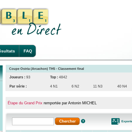
sultats
FAQ
Coupe Ostria (Arcachon) TH5 - Classement final
Joueurs :
93
Top :
4842
Par série :
4 N1
6 N2
11 N3
40 N4
Étape du Grand Prix
remportée par Antonin MICHEL
Export