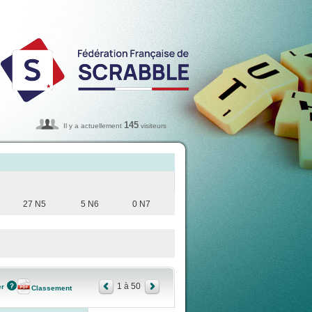
145
Il y a actuellement
visiteurs
27 N5
5 N6
0 N7
1 à 50
er
Classement