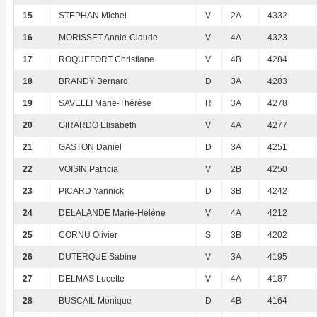
15
STEPHAN Michel
V
2A
4332
16
MORISSET Annie-Claude
V
4A
4323
17
ROQUEFORT Christiane
V
4B
4284
18
BRANDY Bernard
D
3A
4283
19
SAVELLI Marie-Thérèse
R
3A
4278
20
GIRARDO Elisabeth
V
4A
4277
21
GASTON Daniel
D
3A
4251
22
VOISIN Patricia
V
2B
4250
23
PICARD Yannick
D
3B
4242
24
DELALANDE Marie-Hélène
V
4A
4212
25
CORNU Olivier
S
3B
4202
26
DUTERQUE Sabine
V
3A
4195
27
DELMAS Lucette
V
4A
4187
28
BUSCAIL Monique
D
4B
4164