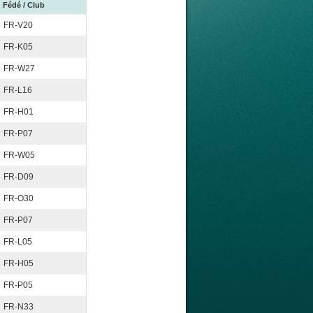
Fédé / Club
FR-V20
FR-K05
FR-W27
FR-L16
FR-H01
FR-P07
FR-W05
FR-D09
FR-O30
FR-P07
FR-L05
FR-H05
FR-P05
FR-N33