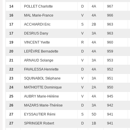
14
POLLET Charlotte
D
4A
967
16
MAL Marie-France
V
4A
966
17
ACCHIARDI Eric
S
2B
963
17
DESRUS Dany
V
3A
963
19
VINCENT Yvette
R
4A
960
20
LEFÈVRE Bernadette
D
4A
959
21
ARNAUD Solange
V
3A
953
22
FAVALESSA Henriette
D
4A
952
23
SQUINABOL Stéphane
V
3A
951
24
MATHIOTTE Dominique
V
2A
950
25
AUBRY Marie-Hélène
V
4A
945
26
MAZARS Marie-Thérèse
D
3A
942
27
EYSSAUTIER Rémi
S
5D
941
27
SPRINGER Robert
D
1B
941