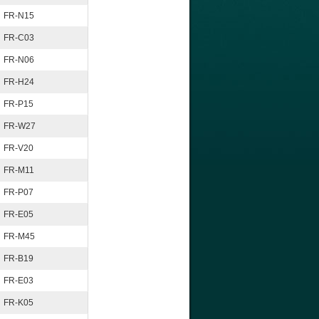
FR-N15
FR-C03
FR-N06
FR-H24
FR-P15
FR-W27
FR-V20
FR-M11
FR-P07
FR-E05
FR-M45
FR-B19
FR-E03
FR-K05