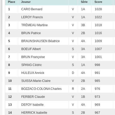
Place
Joueur
Série
Score
1
CARO Bernard
V
1A
1028
2
LEROY Francis
V
1A
1022
3
TRÉMEAU Martine
V
3B
1018
4
BRUN Patrice
V
2B
1016
5
BRAUNSHAUSEN Béatrice
V
4A
1009
6
BOEUF Albert
S
3A
1007
7
BRUN Françoise
V
3A
1001
8
SPANG Cédric
S
1A
998
9
HULEUX Annick
D
4A
991
10
SUISSA Marie-Claire
V
2B
985
11
BOZZACO-COLONA Charles
R
2A
976
12
FERBER Claude
V
1B
973
13
DEFOY Isabelle
V
4A
969
14
HERRICK Isabelle
S
2B
967