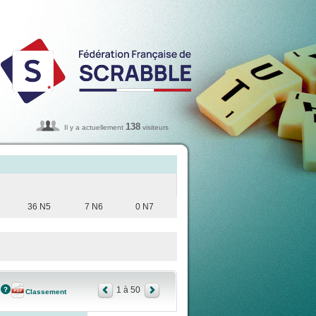
138
Il y a actuellement
visiteurs
36 N5
7 N6
0 N7
1 à 50
Classement