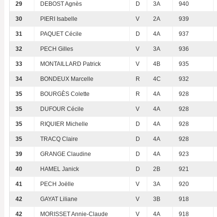
29
DEBOST Agnès
D
3A
940
30
PIERI Isabelle
V
2A
939
31
PAQUET Cécile
D
4A
937
32
PECH Gilles
V
3A
936
33
MONTAILLARD Patrick
V
4B
935
34
BONDEUX Marcelle
R
4C
932
35
BOURGÈS Colette
R
4A
928
35
DUFOUR Cécile
V
4A
928
35
RIQUIER Michelle
D
4A
928
35
TRACQ Claire
D
4A
928
39
GRANGE Claudine
D
4A
923
40
HAMEL Janick
D
2B
921
41
PECH Joëlle
V
3A
920
42
GAYAT Liliane
V
3B
918
42
MORISSET Annie-Claude
V
4A
918