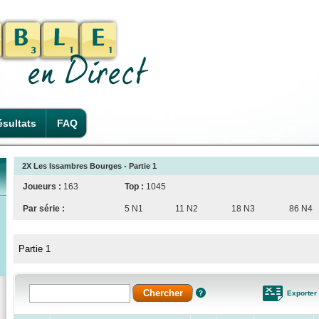
sultats
FAQ
2X Les Issambres Bourges - Partie 1
Joueurs :
163
Top :
1045
Par série :
5 N1
11 N2
18 N3
86 N4
Partie 1
Exporter