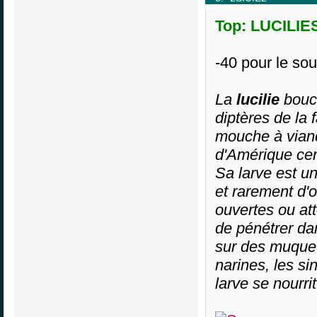
Top: LUCILIES
-40 pour le s
La
lucilie
bouch
diptères de la
mouche à viand
d'Amérique cen
Sa larve est u
et rarement d'
ouvertes ou att
de pénétrer da
sur des muqueu
narines, les si
larve se nourri