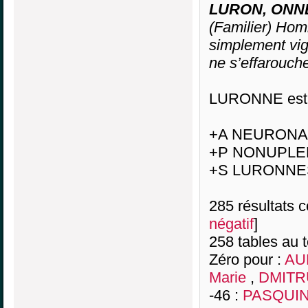
LURON, ONN
(Familier) Hom
simplement vig
ne s’effarouch
LURONNE est l
+A NEURONA
+P NONUPLE
+S LURONNE
285 résultats co
négatif
]
258 tables au 
Zéro pour :
AUB
Marie
,
DMITRU
-46 :
PASQUIN