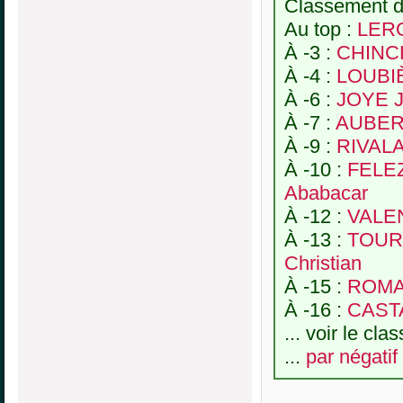
Classement de
Au top :
LERO
À -3 :
CHINCH
À -4 :
LOUBIÈ
À -6 :
JOYE 
À -7 :
AUBERT
À -9 :
RIVAL
À -10 :
FELEZ
Ababacar
À -12 :
VALE
À -13 :
TOUR
Christian
À -15 :
ROMA
À -16 :
CASTA
... voir le cl
...
par négatif