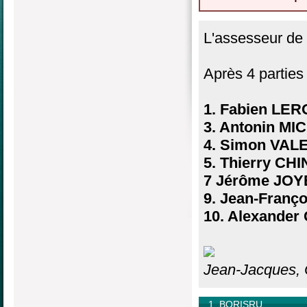
L'assesseur de
Après 4 parties
1. Fabien LE
3. Antonin MI
4. Simon VAL
5. Thierry C
7 Jérôme JOY
9. Jean-Fran
10. Alexande
Jean-Jacques, C
1. BORISRU