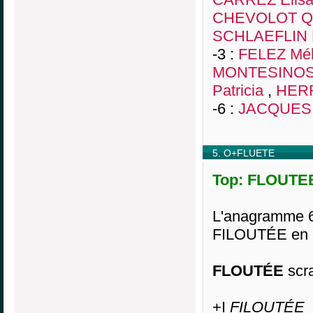
CHEVOLOT Qu
SCHLAEFLIN 
-3 :
FELEZ Mél
MONTESINOS 
Patricia
,
HERR
-6 :
JACQUES 
5. O+FLUETE
Top: FLOUTEE,
L'anagramme 6
FILOUTÉE en 
FLOUTÉE
scra
+I
FILOUTÉE