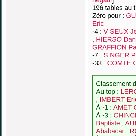
196 tables au 
Zéro pour :
GU
Eric
-4 :
VISEUX Je
,
HIERSO Dani
GRAFFION Pa
-7 :
SINGER Pi
-33 :
COMTE Ch
Classement de
Au top :
LERO
,
IMBERT Eri
À -1 :
AMET C
À -3 :
CHINCH
Baptiste
,
AUB
Ababacar
,
R