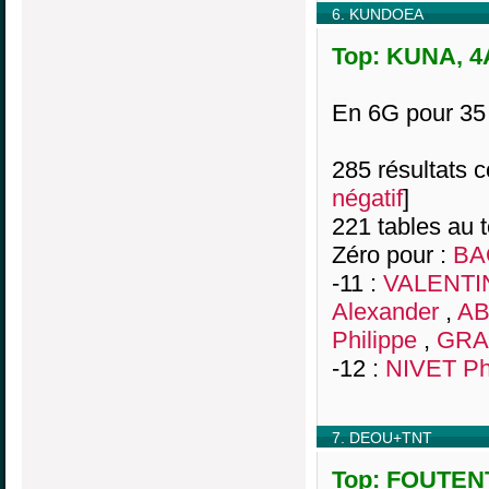
6. KUNDOEA
Top: KUNA, 4A
En 6G pour 3
285 résultats co
négatif
]
221 tables au 
Zéro pour :
BA
-11 :
VALENTI
Alexander
,
AB
Philippe
,
GRA
-12 :
NIVET Ph
7. DEOU+TNT
Top: FOUTENT,