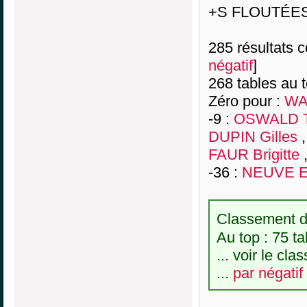
+S FLOUTÉE
285 résultats co
négatif
]
268 tables au 
Zéro pour :
WA
-9 :
OSWALD T
DUPIN Gilles
FAUR Brigitte
-36 :
NEUVE EG
Classement de
Au top : 75 ta
... voir le cl
...
par négatif