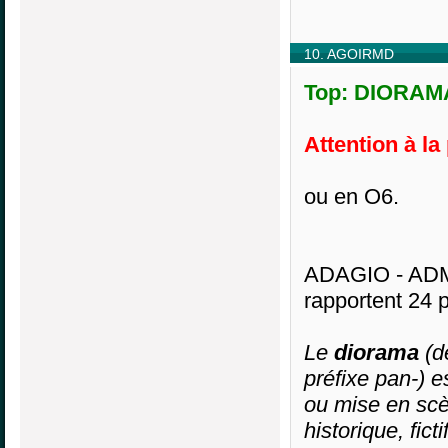
10. AGOIRMD
Top: DIORAMA
Attention à la
ou en O6.
ADAGIO - ADM
rapportent 24 p
Le
diorama
(d
préfixe pan-) e
ou mise en scè
historique, fic