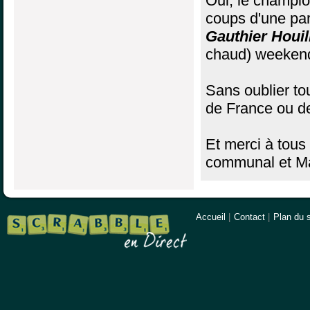
Oui, le champi
coups d'une par
Gauthier Houil
chaud) weeken
Sans oublier to
de France ou de
Et merci à tous
communal et Ma
Accueil
|
Contact
|
Plan du s