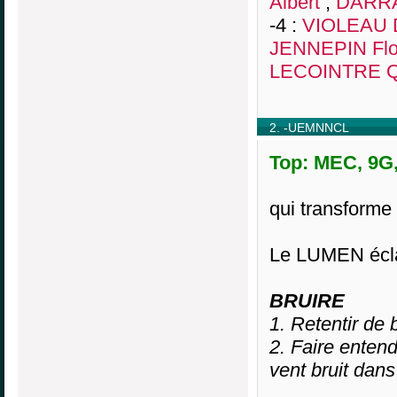
Albert
,
DARRA
-4 :
VIOLEAU 
JENNEPIN Flo
LECOINTRE Q
2. -UEMNNCL
Top: MEC, 9G,
qui transfor
Le LUMEN éclai
BRUIRE
1. Retentir de b
2. Faire entendr
vent bruit dans 