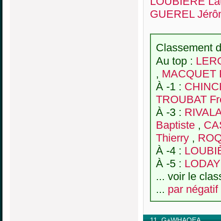
LOUBIÈRE Lau
GUEREL Jérô
Classement de
Au top :
LERO
,
MACQUET P
À -1 :
CHINCH
TROUBAT Fré
À -3 :
RIVAL
Baptiste
,
CA
Thierry
,
ROQ
À -4 :
LOUBIÈ
À -5 :
LODAY
... voir le cl
...
par négatif
11. G+WHAOEA