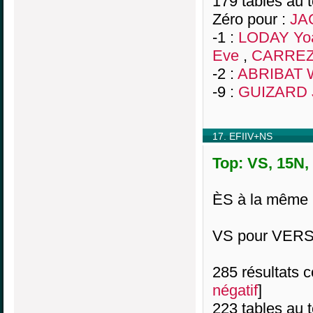
179 tables au 
Zéro pour :
JA
-1 :
LODAY Yo
Eve
,
CARREZ 
-2 :
ABRIBAT W
-9 :
GUIZARD J
17. EFIIV+NS
Top: VS, 15N,
ÈS à la même p
VS pour VERSU
285 résultats co
négatif
]
223 tables au 