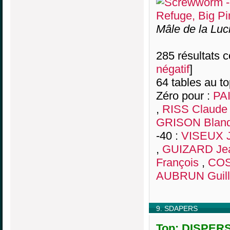
Mâle de la Luc
285 résultats co
négatif
]
64 tables au t
Zéro pour :
PAI
,
RISS Claude
GRISON Bland
-40 :
VISEUX J
,
GUIZARD Jea
François
,
COS
AUBRUN Guil
9. SDAPERS
Top: DISPERS