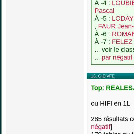
À -4 :
LOUBIÈ
Pascal
À -5 :
LODAY
,
FAUR Jean-
À -6 :
ROMAN
À -7 :
FELEZ 
... voir le cl
...
par négatif
16. GIEIVFE
Top: REALESA
ou HIFI en 1L
285 résultats co
négatif
]