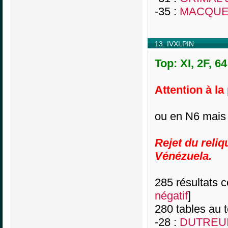
-35 :
MACQUET
13. IVXLPIN
Top: XI, 2F, 6
Attention à la
ou en N6 mais 
Rejet du reliq
Vénézuela.
285 résultats co
négatif
]
280 tables au 
-28 :
DUTREUI