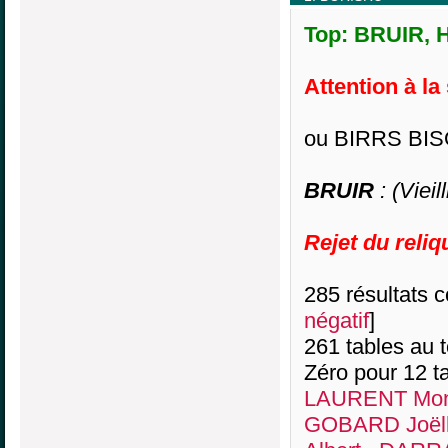
Top: BRUIR, H
Attention à la
ou BIRRS BI
BRUIR
: (Vieil
Rejet du reliq
285 résultats co
négatif
]
261 tables au 
Zéro pour 12 ta
LAURENT Mon
GOBARD Joël