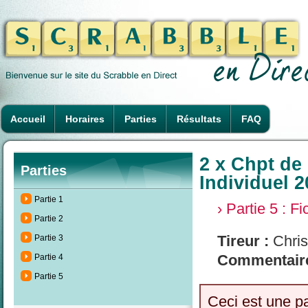
Accueil
Horaires
Parties
Résultats
FAQ
2 x Chpt de
Parties
Individuel 2
Partie 1
› Partie 5 : F
Partie 2
Tireur :
Chris
Partie 3
Commentaire
Partie 4
Partie 5
Ceci est une p