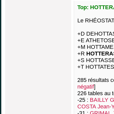
Top: HOTTERA
Le RHÉOSTAT d
+D DEHOTTA
+E ATHETOS
+M HOTTAME
+R
HOTTERA
+S HOTTASS
+T HOTTATE
285 résultats co
négatif
]
226 tables au 
-25 :
BAILLY G
COSTA Jean-
-31 :
GRIMAL J