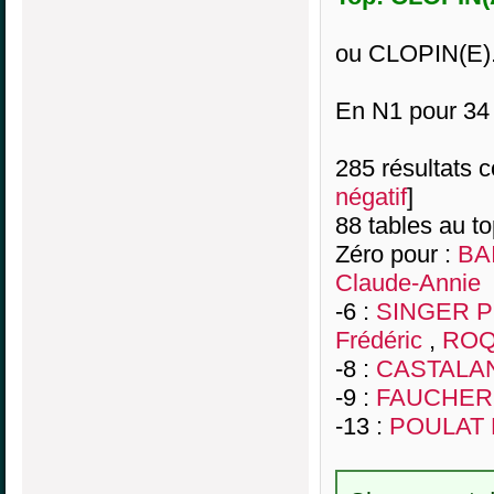
ou CLOPIN(E)
En N1 pour 34
285 résultats co
négatif
]
88 tables au t
Zéro pour :
BA
Claude-Annie
-6 :
SINGER Pi
Frédéric
,
ROQ
-8 :
CASTALAN 
-9 :
FAUCHER 
-13 :
POULAT 