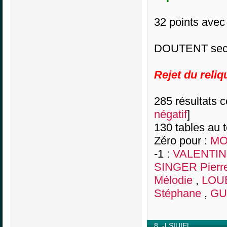
32 points av
DOUTENT sec 
Rejet du reli
285 résultats co
négatif
]
130 tables au 
Zéro pour :
MO
-1 :
VALENTIN
SINGER Pierr
Mélodie
,
LOUB
Stéphane
,
GU
8. -LSIUIEL