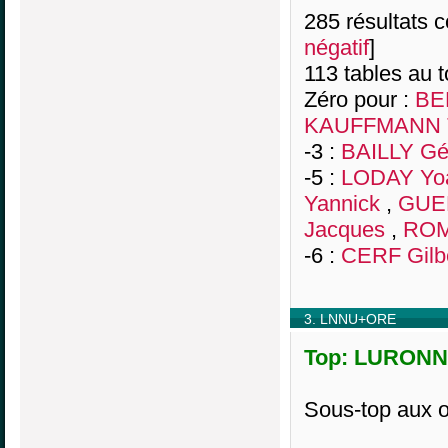
285 résultats co
négatif
]
113 tables au 
Zéro pour :
BE
KAUFFMANN 
-3 :
BAILLY Gé
-5 :
LODAY Yo
Yannick
,
GUE
Jacques
,
ROM
-6 :
CERF Gilb
3. LNNU+ORE
Top: LURONNE
Sous-top aux 