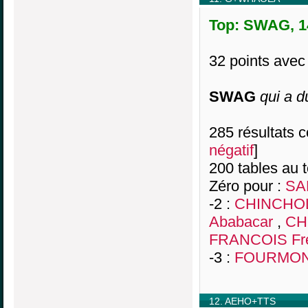
Top: SWAG, 14
32 points av
SWAG
qui a d
285 résultats co
négatif
]
200 tables au 
Zéro pour :
SA
-2 :
CHINCHOL
Ababacar
,
CH
FRANCOIS Fré
-3 :
FOURMOND
12. AEHO+TTS