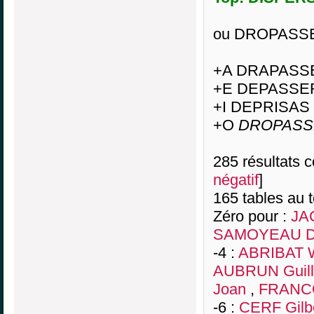
ou DROPASSE
+A DRAPASS
+E DEPASSE
+I DEPRISAS
+O
DROPASS
285 résultats co
négatif
]
165 tables au 
Zéro pour :
JA
SAMOYEAU De
-4 :
ABRIBAT W
AUBRUN Guil
Joan
,
FRANCO
-6 :
CERF Gilb