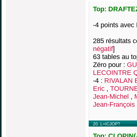
Top: DRAFTEZ,
-4 points ave
285 résultats co
négatif
]
63 tables au t
Zéro pour :
GU
LECOINTRE Q
-4 :
RIVALAN 
Eric
,
TOURNE
Jean-Michel
,
Jean-François
20. L+ICJOP?
Top: CLOPIN(A