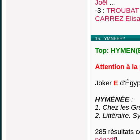
Joël
...
-3 :
TROUBAT F
CARREZ Elisa
15. -YMNEEH?
Top: HYMEN(E)
Attention à la
Joker
E
d'Égyp
HYMÉNÉE
:
1. Chez les Gr
2. Littéraire.
285 résultats co
négatif
]