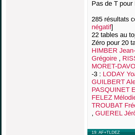
Pas de T pour
285 résultats co
négatif
]
22 tables au t
Zéro pour 20 ta
HIMBER Jean-
Grégoire
,
RIS
MORET-DAVOI
-3 :
LODAY Yo
GUILBERT Ale
PASQUINET E
FELEZ Mélodi
TROUBAT Fréd
,
GUEREL Jér
19. AF+TLDEZ