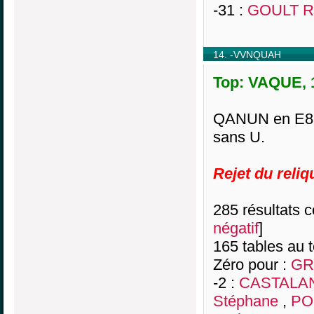
-31 :
GOULT R
14. -VVNQUAH
Top: VAQUE, 1
QANUN en E8 po
sans U.
Rejet du reliq
285 résultats co
négatif
]
165 tables au 
Zéro pour :
GR
-2 :
CASTALAN 
Stéphane
,
PO