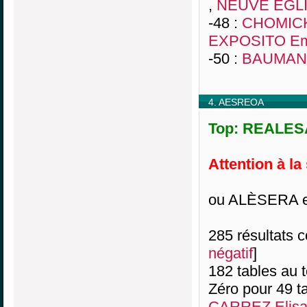
,
NEUVE EGLIS
-48 :
CHOMICK
EXPOSITO E
-50 :
BAUMANN
4. AESREOA
Top: REALESA
Attention à la
ou ALÈSERA e
285 résultats co
négatif
]
182 tables au 
Zéro pour 49 ta
CARREZ Elisa