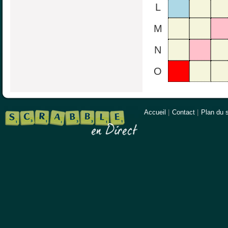
L
M
N
O
Accueil
|
Contact
|
Plan du s