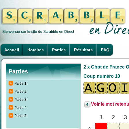
Accueil
Horaires
Parties
Résultats
FAQ
2 x Chpt de France O
Parties
Coup numéro 10
Partie 1
Partie 2
Partie 3
Voir le mot retenu
Partie 4
Partie 5
1
2
3