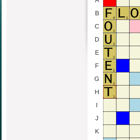
A
B
C
D
E
F
G
H
I
J
K