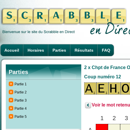
Accueil
Horaires
Parties
Résultats
FAQ
2 x Chpt de France O
Parties
Coup numéro 12
Partie 1
Partie 2
Partie 3
Voir le mot retenu
Partie 4
Partie 5
1
2
3