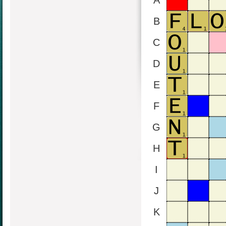
A
B
C
D
E
F
G
H
I
J
K