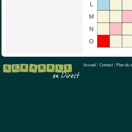
L
M
N
O
Accueil
|
Contact
|
Plan du s