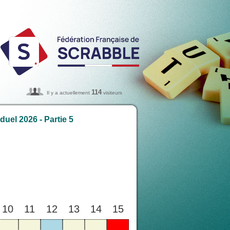
114
Il y a actuellement
visiteurs
uel 2026 - Partie 5
10
11
12
13
14
15