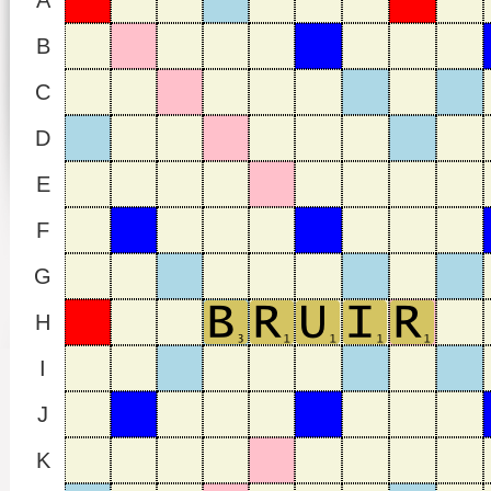
A
B
C
D
E
F
G
H
I
J
K