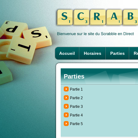
Accueil
Horaires
Parties
Ré
Parties
Partie 1
Partie 2
Partie 3
Partie 4
Partie 5