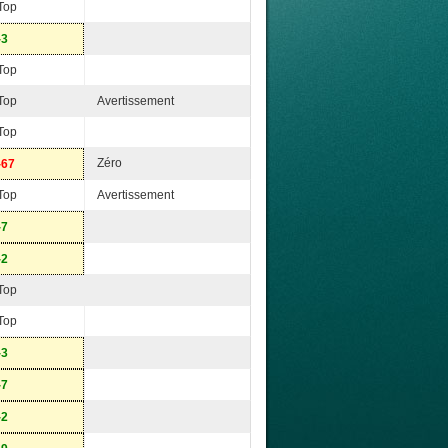
Top
-3
Top
Top
Avertissement
Top
Zéro
-67
Top
Avertissement
-7
-2
Top
Top
-3
-7
-2