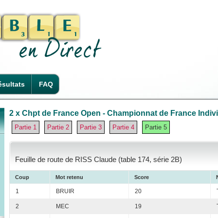
sultats
FAQ
2 x Chpt de France Open - Championnat de France Individ
Partie 1
Partie 2
Partie 3
Partie 4
Partie 5
Feuille de route de RISS Claude (table 174, série 2B)
Coup
Mot retenu
Score
1
BRUIR
20
2
MEC
19