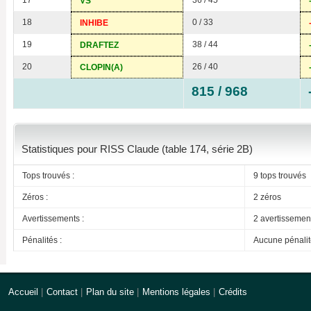
17
36 / 45
VS
18
0 / 33
INHIBE
19
38 / 44
DRAFTEZ
20
26 / 40
CLOPIN(A)
815 / 968
Statistiques pour RISS Claude (table 174, série 2B)
Tops trouvés :
9 tops trouvés
Zéros :
2 zéros
Avertissements :
2 avertissemen
Pénalités :
Aucune pénalit
Accueil
|
Contact
|
Plan du site
|
Mentions légales
|
Crédits