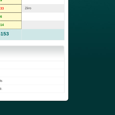
-9
Zéro
-33
-6
-14
-153
ts
é.