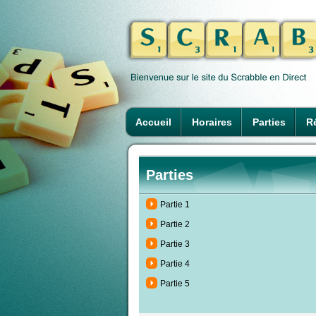
Accueil
Horaires
Parties
Ré
Parties
Partie 1
Partie 2
Partie 3
Partie 4
Partie 5