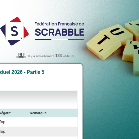
133
Il y a actuellement
visiteurs
uel 2026 - Partie 5
Négatif
Remarque
Top
Top