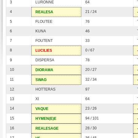
3
LURONNE
64
4
21 / 24
REALESA
5
FLOUTEE
76
6
KUNA
46
7
FOUTENT
33
8
0 / 67
LUCILIES
9
DISPERSA
78
10
20 / 27
DIORAMA
11
32 / 34
SWAG
12
HOTTERAS
97
13
XI
64
14
23 / 26
VAQUE
15
94 / 101
HYMEN(E)E
16
28 / 30
REALESAGE