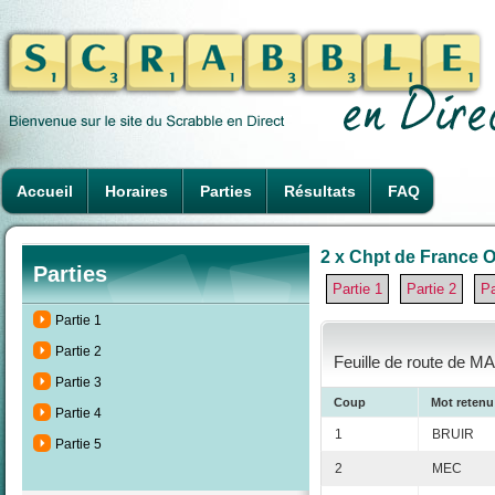
Accueil
Horaires
Parties
Résultats
FAQ
2 x Chpt de France O
Parties
Partie 1
Partie 2
Pa
Partie 1
Partie 2
Feuille de route de M
Partie 3
Coup
Mot retenu
Partie 4
1
BRUIR
Partie 5
2
MEC