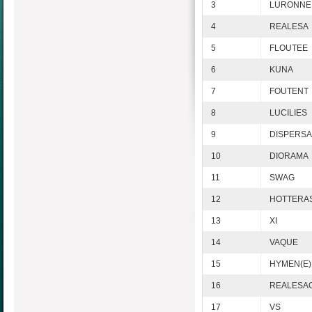
3
LURONNE
4
REALESA
5
FLOUTEE
6
KUNA
7
FOUTENT
8
LUCILIES
9
DISPERSA
10
DIORAMA
11
SWAG
12
HOTTERA
13
XI
14
VAQUE
15
HYMEN(E)
16
REALESA
17
VS