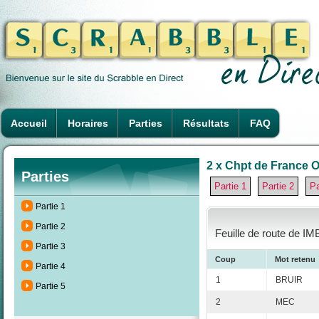
Accueil
Horaires
Parties
Résultats
FAQ
2 x Chpt de France O
Parties
Partie 1
Partie 2
Pa
Partie 1
Partie 2
Feuille de route de IM
Partie 3
Coup
Mot retenu
Partie 4
1
BRUIR
Partie 5
2
MEC