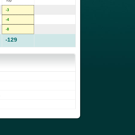
Top
-3
-4
-8
-129
.