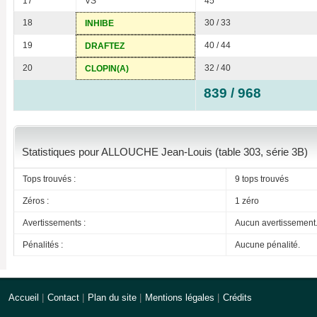
17
VS
45
18
30 / 33
INHIBE
19
40 / 44
DRAFTEZ
20
32 / 40
CLOPIN(A)
839 / 968
Statistiques pour ALLOUCHE Jean-Louis (table 303, série 3B)
Tops trouvés :
9 tops trouvés
Zéros :
1 zéro
Avertissements :
Aucun avertissement
Pénalités :
Aucune pénalité.
Accueil
|
Contact
|
Plan du site
|
Mentions légales
|
Crédits