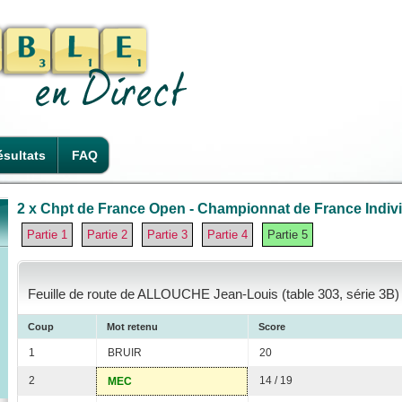
sultats
FAQ
2 x Chpt de France Open - Championnat de France Individ
Partie 1
Partie 2
Partie 3
Partie 4
Partie 5
Feuille de route de ALLOUCHE Jean-Louis (table 303, série 3B)
Coup
Mot retenu
Score
1
BRUIR
20
2
14 / 19
MEC