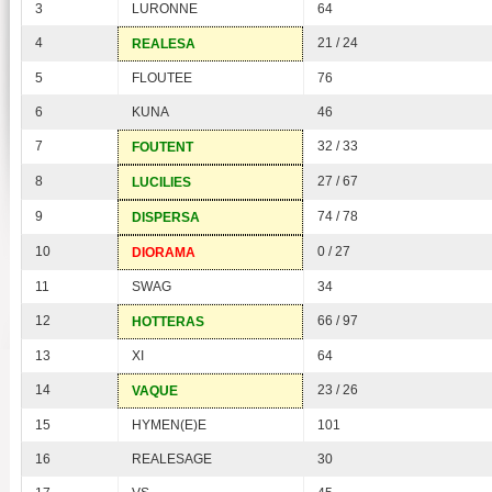
3
LURONNE
64
4
21 / 24
REALESA
5
FLOUTEE
76
6
KUNA
46
7
32 / 33
FOUTENT
8
27 / 67
LUCILIES
9
74 / 78
DISPERSA
10
0 / 27
DIORAMA
11
SWAG
34
12
66 / 97
HOTTERAS
13
XI
64
14
23 / 26
VAQUE
15
HYMEN(E)E
101
16
REALESAGE
30