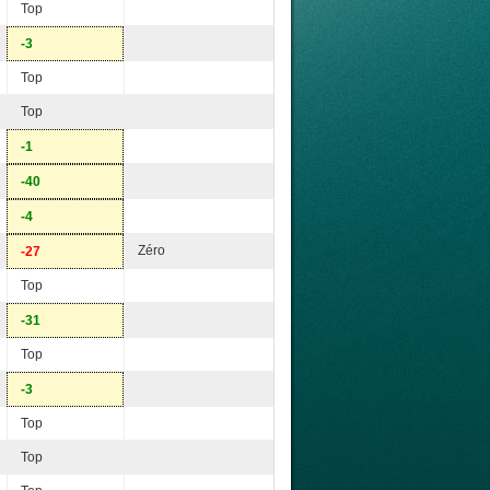
Top
-3
Top
Top
-1
-40
-4
Zéro
-27
Top
-31
Top
-3
Top
Top