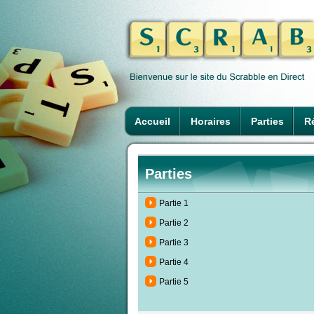
Accueil
Horaires
Parties
Ré
Parties
Partie 1
Partie 2
Partie 3
Partie 4
Partie 5