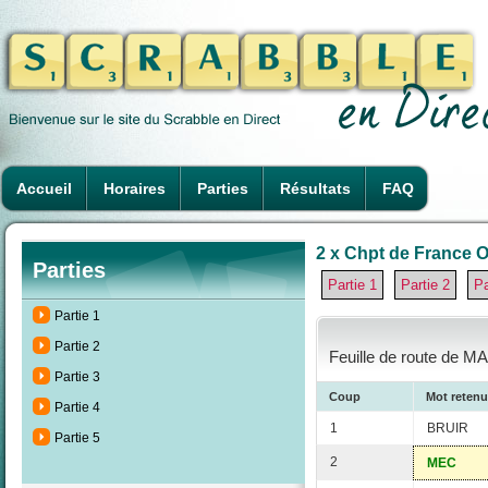
Accueil
Horaires
Parties
Résultats
FAQ
2 x Chpt de France O
Parties
Partie 1
Partie 2
Pa
Partie 1
Partie 2
Feuille de route de M
Partie 3
Coup
Mot retenu
Partie 4
1
BRUIR
Partie 5
2
MEC