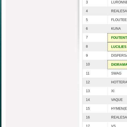
3
LURONN
4
REALESA
5
FLOUTEE
6
KUNA
7
FOUTENT
8
LUCILIES
9
DISPERS
10
DIORAM
11
SWAG
12
HOTTER
13
XI
14
VAQUE
15
HYMEN(E
16
REALES
17
VS