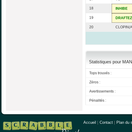
18
INHIBE
19
DRAFTEZ
20
CLOPIN(A
Statistiques pour MA
Tops trouvés :
Zéros :
Avertissements :
Pénalités :
Accueil
|
Contact
|
Plan du s