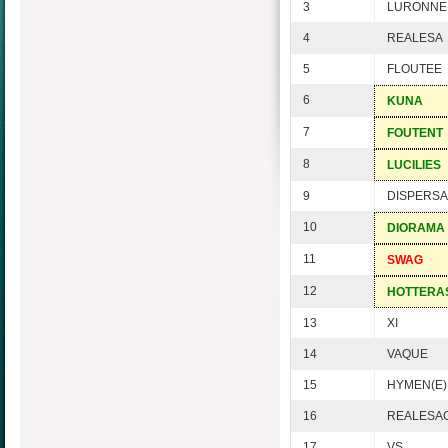
3
LURONNE
4
REALESA
5
FLOUTEE
6
KUNA
7
FOUTENT
8
LUCILIES
9
DISPERSA
10
DIORAMA
11
SWAG
12
HOTTERA
13
XI
14
VAQUE
15
HYMEN(E)
16
REALESA
17
VS