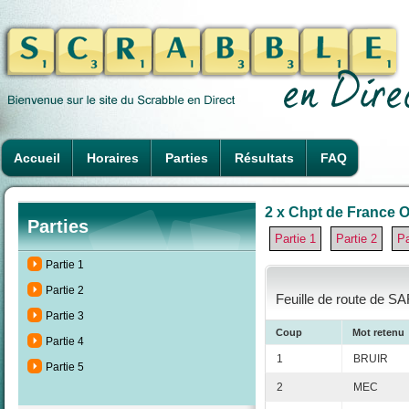
Accueil
Horaires
Parties
Résultats
FAQ
2 x Chpt de France O
Parties
Partie 1
Partie 2
Pa
Partie 1
Partie 2
Feuille de route de S
Partie 3
Coup
Mot retenu
Partie 4
1
BRUIR
Partie 5
2
MEC