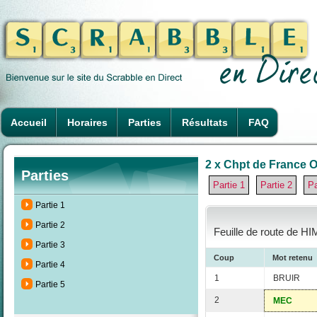
Accueil
Horaires
Parties
Résultats
FAQ
2 x Chpt de France O
Parties
Partie 1
Partie 2
Pa
Partie 1
Partie 2
Feuille de route de H
Partie 3
Coup
Mot retenu
Partie 4
1
BRUIR
Partie 5
2
MEC