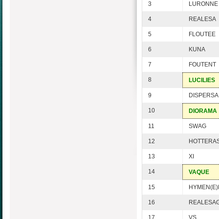
3
LURONNE
4
REALESA
5
FLOUTEE
6
KUNA
7
FOUTENT
8
LUCILIES
9
DISPERSA
10
DIORAMA
11
SWAG
12
HOTTERA
13
XI
14
VAQUE
15
HYMEN(E)
16
REALESA
17
VS