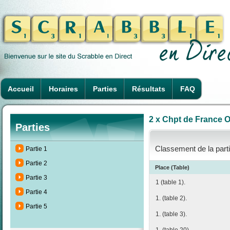
Accueil
Horaires
Parties
Résultats
FAQ
2 x Chpt de France O
Parties
Classement de la parti
Partie 1
Partie 2
Place (Table)
Partie 3
1 (table 1).
Partie 4
1. (table 2).
Partie 5
1. (table 3).
1. (table 20).