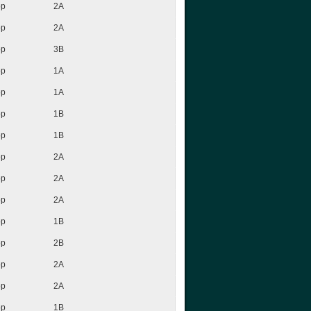
op
2A
op
2A
op
3B
op
1A
op
1A
op
1B
op
1B
op
2A
op
2A
op
2A
op
1B
op
2B
op
2A
op
2A
op
1B