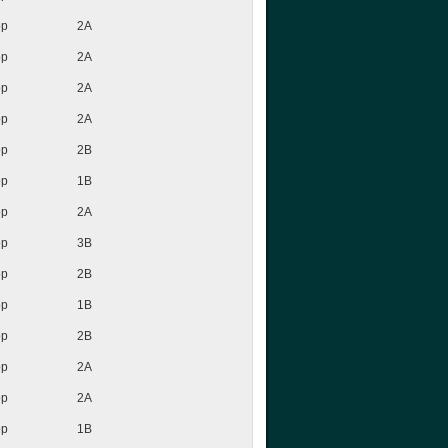
op
2A
op
2A
op
2A
op
2A
op
2B
op
1B
op
2A
op
3B
op
2B
op
1B
op
2B
op
2A
op
2A
op
1B