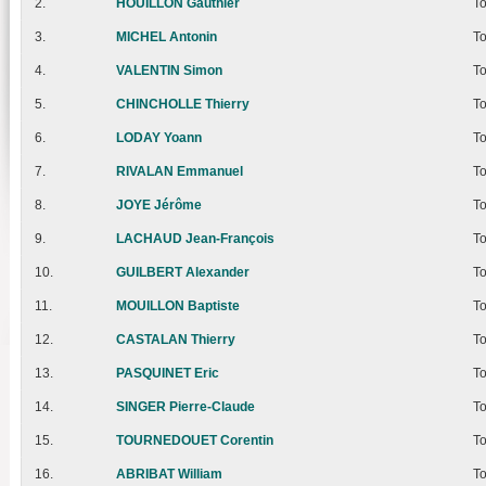
2.
HOUILLON Gauthier
T
3.
MICHEL Antonin
T
4.
VALENTIN Simon
T
5.
CHINCHOLLE Thierry
T
6.
LODAY Yoann
T
7.
RIVALAN Emmanuel
T
8.
JOYE Jérôme
T
9.
LACHAUD Jean-François
T
10.
GUILBERT Alexander
T
11.
MOUILLON Baptiste
T
12.
CASTALAN Thierry
T
13.
PASQUINET Eric
T
14.
SINGER Pierre-Claude
T
15.
TOURNEDOUET Corentin
T
16.
ABRIBAT William
T