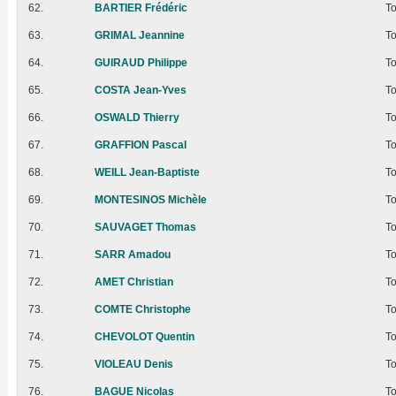
62.
BARTIER Frédéric
T
63.
GRIMAL Jeannine
T
64.
GUIRAUD Philippe
T
65.
COSTA Jean-Yves
T
66.
OSWALD Thierry
T
67.
GRAFFION Pascal
T
68.
WEILL Jean-Baptiste
T
69.
MONTESINOS Michèle
T
70.
SAUVAGET Thomas
T
71.
SARR Amadou
T
72.
AMET Christian
T
73.
COMTE Christophe
T
74.
CHEVOLOT Quentin
T
75.
VIOLEAU Denis
T
76.
BAGUE Nicolas
T