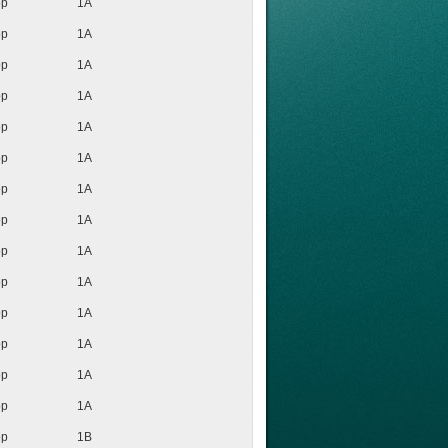
op
1A
op
1A
op
1A
op
1A
op
1A
op
1A
op
1A
op
1A
op
1A
op
1A
op
1A
op
1A
op
1A
op
1A
op
1B