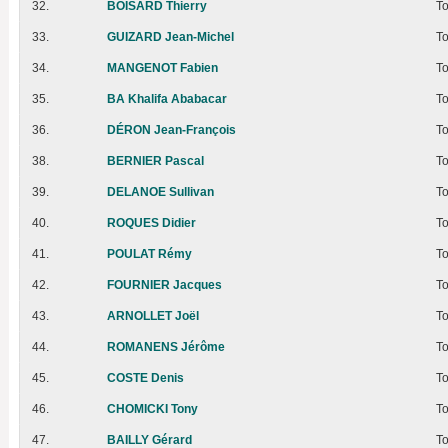
32.
BOISARD Thierry
T
33.
GUIZARD Jean-Michel
T
34.
MANGENOT Fabien
T
35.
BA Khalifa Ababacar
T
36.
DÉRON Jean-François
T
38.
BERNIER Pascal
T
39.
DELANOE Sullivan
T
40.
ROQUES Didier
T
41.
POULAT Rémy
T
42.
FOURNIER Jacques
T
43.
ARNOLLET Joël
T
44.
ROMANENS Jérôme
T
45.
COSTE Denis
T
46.
CHOMICKI Tony
T
47.
BAILLY Gérard
T