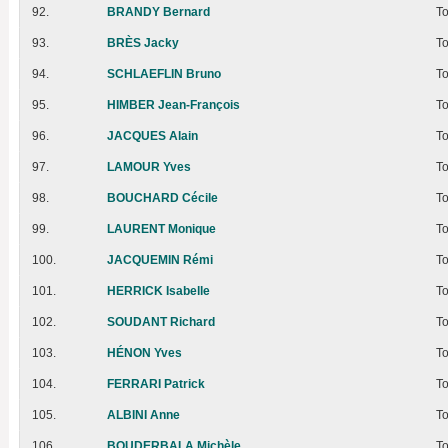
92.
BRANDY Bernard
T
93.
BRÈS Jacky
T
94.
SCHLAEFLIN Bruno
T
95.
HIMBER Jean-François
T
96.
JACQUES Alain
T
97.
LAMOUR Yves
T
98.
BOUCHARD Cécile
T
99.
LAURENT Monique
T
100.
JACQUEMIN Rémi
T
101.
HERRICK Isabelle
T
102.
SOUDANT Richard
T
103.
HÉNON Yves
T
104.
FERRARI Patrick
T
105.
ALBINI Anne
T
106.
BOUDERBALA Michèle
T