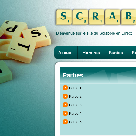
Accueil
Horaires
Parties
Ré
Parties
Partie 1
Partie 2
Partie 3
Partie 4
Partie 5