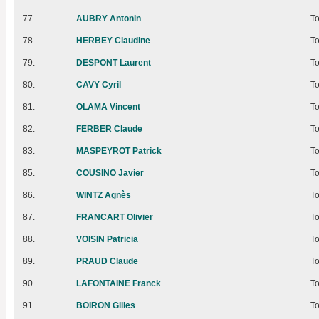
77.
AUBRY Antonin
T
78.
HERBEY Claudine
T
79.
DESPONT Laurent
T
80.
CAVY Cyril
T
81.
OLAMA Vincent
T
82.
FERBER Claude
T
83.
MASPEYROT Patrick
T
85.
COUSINO Javier
T
86.
WINTZ Agnès
T
87.
FRANCART Olivier
T
88.
VOISIN Patricia
T
89.
PRAUD Claude
T
90.
LAFONTAINE Franck
T
91.
BOIRON Gilles
T