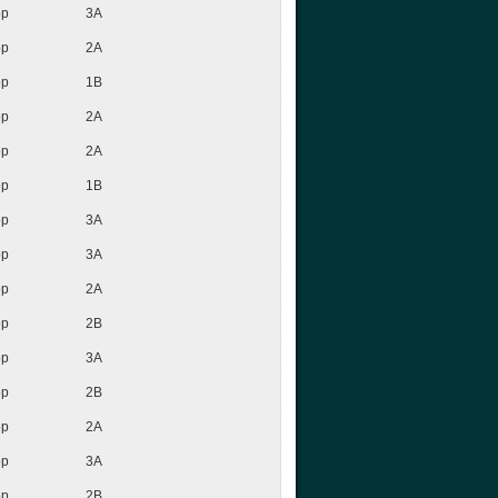
op
3A
op
2A
op
1B
op
2A
op
2A
op
1B
op
3A
op
3A
op
2A
op
2B
op
3A
op
2B
op
2A
op
3A
op
2B