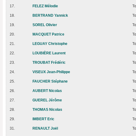
17.
FELEZ Mélodie
T
18.
BERTRAND Yannick
T
19.
SOREL Olivier
T
20.
MACQUET Patrice
T
21.
LEGUAY Christophe
T
22.
LOUBIÈRE Laurent
T
23.
TROUBAT Frédéric
T
24.
VISEUX Jean-Philippe
T
25.
FAUCHER Stéphane
T
26.
AUBERT Nicolas
T
27.
GUEREL Jérôme
T
28.
THOMAS Nicolas
T
29.
IMBERT Eric
T
31.
RENAULT Joël
T