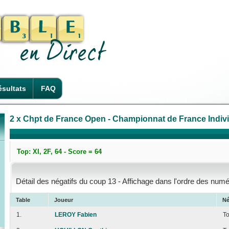
sultats
FAQ
2 x Chpt de France Open - Championnat de France Individ
Top: XI, 2F, 64 - Score = 64
Détail des négatifs du coup 13 - Affichage dans l'ordre des numé
Table
Joueur
Né
1.
LEROY Fabien
T