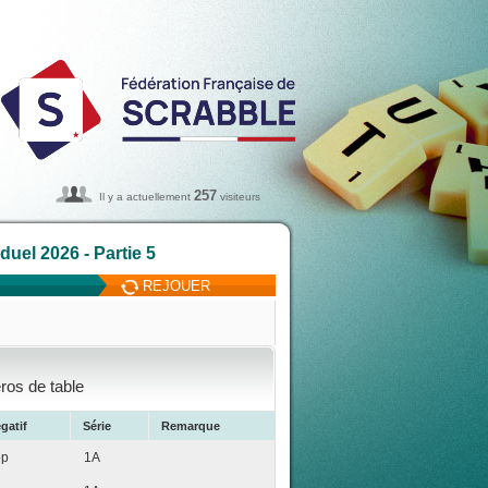
257
Il y a actuellement
visiteurs
uel 2026 - Partie 5
REJOUER
ros de table
gatif
Série
Remarque
op
1A