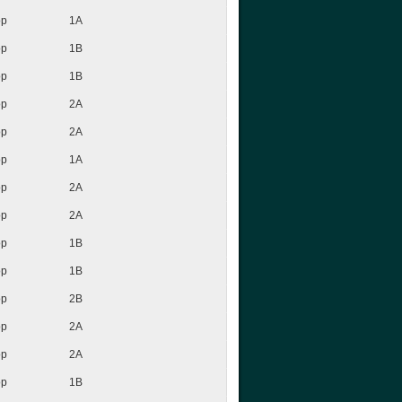
op
1A
op
1B
op
1B
op
2A
op
2A
op
1A
op
2A
op
2A
op
1B
op
1B
op
2B
op
2A
op
2A
op
1B