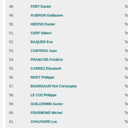
48.
FORT Daniel
T
49.
AUBRUN Guillaume
T
50.
HIERSO Daniel
T
51.
CERF Gilbert
T
52.
BAQUER Eve
T
53.
CONTROU Joan
T
54.
FRANCOIS Frédéric
T
55.
CARREZ Elisabeth
T
56.
NIVET Philippe
T
57.
BOURDAUD'HUI Christophe
T
58.
LE COZ Philippe
T
59.
GUILLERMIN Xavier
T
60.
FOURMOND Michel
T
61.
CHAUVARD Luc
T