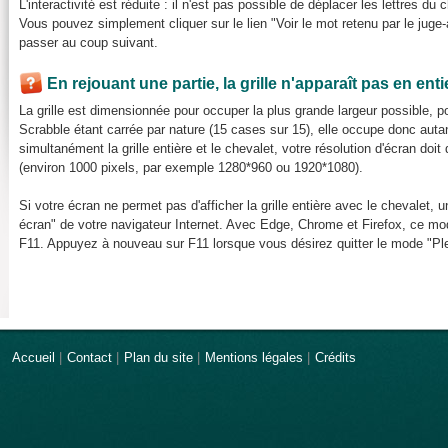
L'interactivité est réduite : il n'est pas possible de déplacer les lettres du 
Vous pouvez simplement cliquer sur le lien "Voir le mot retenu par le juge-a
passer au coup suivant.
En rejouant une partie, la grille n'apparaît pas en ent
La grille est dimensionnée pour occuper la plus grande largeur possible, pou
Scrabble étant carrée par nature (15 cases sur 15), elle occupe donc auta
simultanément la grille entière et le chevalet, votre résolution d'écran do
(environ 1000 pixels, par exemple 1280*960 ou 1920*1080).
Si votre écran ne permet pas d'afficher la grille entière avec le chevalet, u
écran" de votre navigateur Internet. Avec Edge, Chrome et Firefox, ce mod
F11. Appuyez à nouveau sur F11 lorsque vous désirez quitter le mode "Ple
Accueil
|
Contact
|
Plan du site
|
Mentions légales
|
Crédits