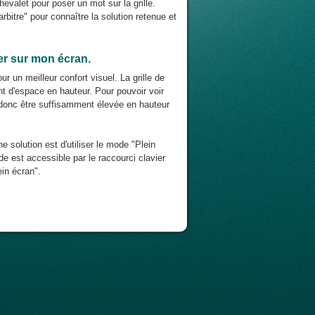
chevalet pour poser un mot sur la grille.
rbitre" pour connaître la solution retenue et
ier sur mon écran.
r un meilleur confort visuel. La grille de
nt d'espace en hauteur. Pour pouvoir voir
it donc être suffisamment élevée en hauteur
ne solution est d'utiliser le mode "Plein
e est accessible par le raccourci clavier
in écran".