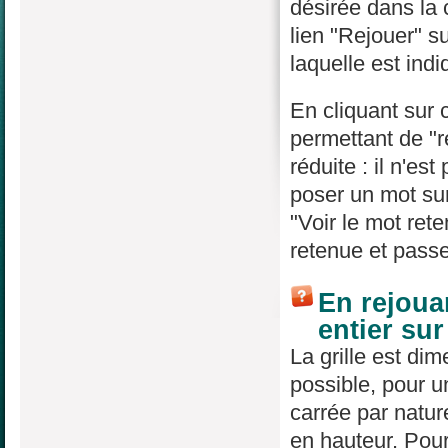
désirée dans la
lien "Rejouer" su
laquelle est indi
En cliquant sur 
permettant de "re
réduite : il n'es
poser un mot sur
"Voir le mot rete
retenue et passe
En rejouan
entier su
La grille est di
possible, pour un
carrée par natur
en hauteur. Pour 