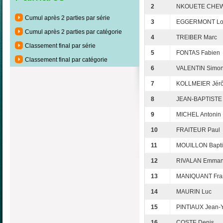
2
NKOUETE CHEWA
Cumul après 2 parties par série
3
EGGERMONT Lo
Cumul après 2 parties par catégorie
4
TREIBER Marc
Classement final par série
5
FONTAS Fabien
Classement final par catégorie
6
VALENTIN Simo
7
KOLLMEIER Jér
8
JEAN-BAPTISTE 
9
MICHEL Antonin
10
FRAITEUR Paul
11
MOUILLON Bapti
12
RIVALAN Emman
13
MANIQUANT Fra
14
MAURIN Luc
15
PINTIAUX Jean-
16
COSTE Denis