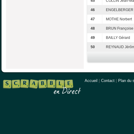
45
COLLIN Jean-Ma
46
ENGELBERGER 
47
MOTHE Norbert
48
BRUN Françoise
49
BAILLY Gérard
50
REYNAUD Jérô
Accueil
|
Contact
|
Plan du s