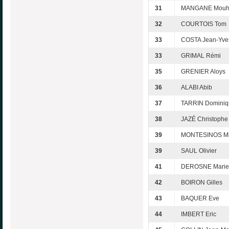
31
MANGANE Mou
32
COURTOIS Tom
33
COSTA Jean-Yve
33
GRIMAL Rémi
35
GRENIER Aloys
36
ALABI Abib
37
TARRIN Dominiq
38
JAZÉ Christophe
39
MONTESINOS Mi
39
SAUL Olivier
41
DEROSNE Marie
42
BOIRON Gilles
43
BAQUER Eve
44
IMBERT Eric