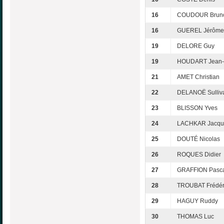
16
COUDOUR Brun
16
GUEREL Jérôme
19
DELORE Guy
19
HOUDART Jean-
21
AMET Christian
22
DELANOË Sulliv
23
BLISSON Yves
24
LACHKAR Jacqu
25
DOUTÉ Nicolas
26
ROQUES Didier
27
GRAFFION Pasc
28
TROUBAT Frédér
29
HAGUY Ruddy
30
THOMAS Luc