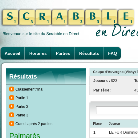
Accueil
Horaires
Parties
Résultats
FAQ
Coupe d'Auvergne (Vichy) T
Résultats
Joueurs :
823
To
Classement final
Par série :
4
Partie 1
Partie 2
Partie 3
Place
Joueur
Cumul après 2 parties
1
LE FUR Dominiq
Palmarès