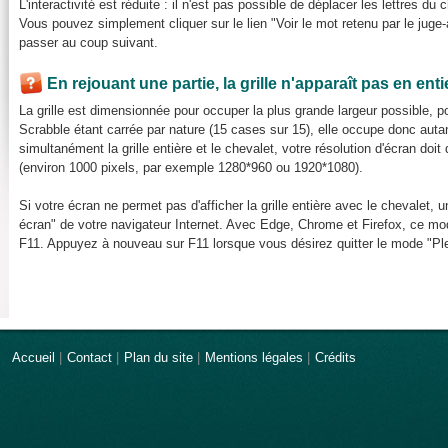
L'interactivité est réduite : il n'est pas possible de déplacer les lettres du 
Vous pouvez simplement cliquer sur le lien "Voir le mot retenu par le juge-a
passer au coup suivant.
En rejouant une partie, la grille n'apparaît pas en ent
La grille est dimensionnée pour occuper la plus grande largeur possible, pou
Scrabble étant carrée par nature (15 cases sur 15), elle occupe donc auta
simultanément la grille entière et le chevalet, votre résolution d'écran do
(environ 1000 pixels, par exemple 1280*960 ou 1920*1080).
Si votre écran ne permet pas d'afficher la grille entière avec le chevalet, u
écran" de votre navigateur Internet. Avec Edge, Chrome et Firefox, ce mod
F11. Appuyez à nouveau sur F11 lorsque vous désirez quitter le mode "Ple
Accueil
|
Contact
|
Plan du site
|
Mentions légales
|
Crédits