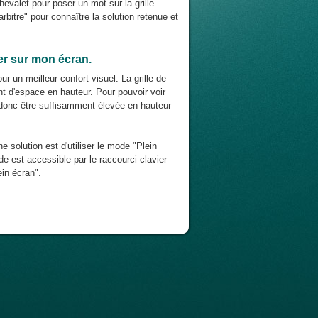
chevalet pour poser un mot sur la grille.
rbitre" pour connaître la solution retenue et
ier sur mon écran.
r un meilleur confort visuel. La grille de
nt d'espace en hauteur. Pour pouvoir voir
it donc être suffisamment élevée en hauteur
ne solution est d'utiliser le mode "Plein
e est accessible par le raccourci clavier
in écran".