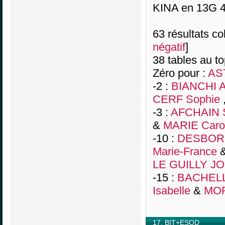
KINA en 13G 4
63 résultats col
négatif
]
38 tables au t
Zéro pour :
AS
-2 :
BIANCHI A
CERF Sophie
-3 :
AFCHAIN 
&
MARIE Caro
-10 :
DESBORD
Marie-France
LE GUILLY JO
-15 :
BACHELL
Isabelle
&
MOR
17. BIT+ESOD