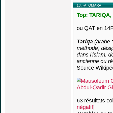
13. -ATQMARA
Top: TARIQA, 
ou QAT en 14F
Tariqa
(arabe : طَرِيقة [tarīqa] (pl.: turuq: طرق) : procédé, 
méthode) désig
dans l'islam, d
ancienne ou ré
Source Wikipé
63 résultats col
négatif
]