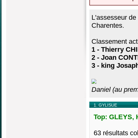
L'assesseur de
Charentes.
Classement actu
1 - Thierry C
2 - Joan CON
3 - king Jos
Daniel (au prem
1. GYLISUE
Top: GLEYS, H
63 résultats col