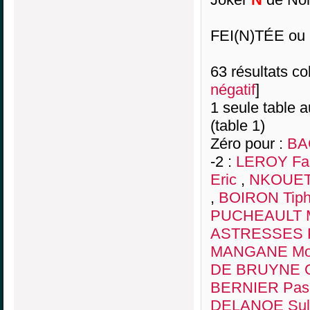
FEI(N)TÉE ou 
63 résultats col
négatif
]
1 seule table a
(table 1)
Zéro pour :
BA
-2 :
LEROY Fa
Eric
,
NKOUETE
,
BOIRON Tiph
PUCHEAULT M
ASTRESSES P
MANGANE Mo
DE BRUYNE 
BERNIER Pas
DELANOE Sull