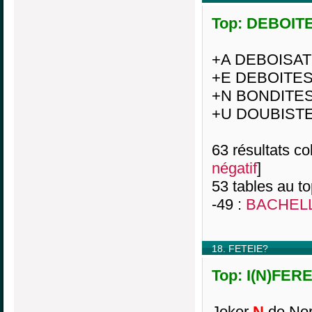
Top: DEBOITES
+A DEBOISAT
+E DEBOITE
+N BONDITE
+U DOUBISTE
63 résultats col
négatif
]
53 tables au t
-49 :
BACHELL
18. FETEIE?
Top: I(N)FERE
Joker
N
de Nor