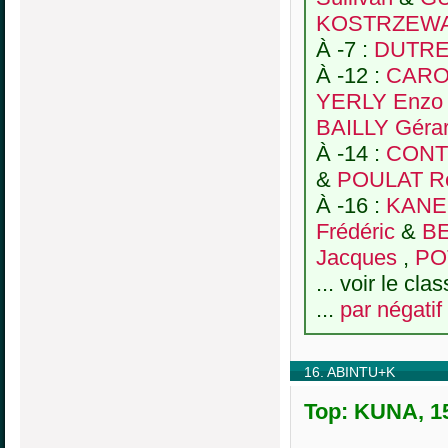
KOSTRZEWA 
À -7 :
DUTREU
À -12 :
CARO 
YERLY Enzo
BAILLY Géra
À -14 :
CONT
&
POULAT R
À -16 :
KANE
Frédéric
&
BE
Jacques
,
PO
... voir le cl
...
par négatif
16. ABINTU+K
Top: KUNA, 15