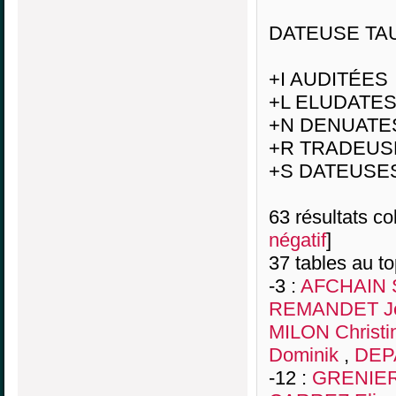
DATEUSE TAU
+I AUDITÉES
+L ELUDATE
+N DENUATE
+R TRADEUS
+S DATEUSE
63 résultats col
négatif
]
37 tables au t
-3 :
AFCHAIN 
REMANDET Je
MILON Christi
Dominik
,
DEP
-12 :
GRENIER