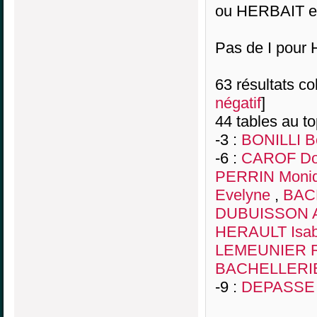
ou HERBAIT e
Pas de I pour
63 résultats col
négatif
]
44 tables au t
-3 :
BONILLI B
-6 :
CAROF Do
PERRIN Moni
Evelyne
,
BACH
DUBUISSON A
HERAULT Isab
LEMEUNIER R
BACHELLERIE
-9 :
DEPASSE J