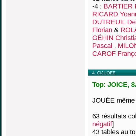
-4 :
BARTIER F
RICARD Yoan
DUTREUIL De
Florian
&
ROLA
GÉHIN Christi
Pascal
,
MILON
CAROF Franço
4. CIJUOEE
Top: JOICE, 8
JOUÉE même pl
63 résultats col
négatif
]
43 tables au t