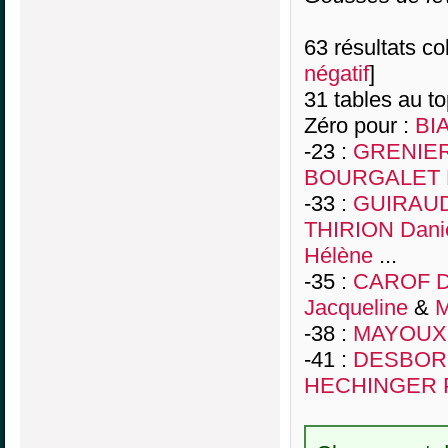
63 résultats col
négatif
]
31 tables au t
Zéro pour :
BI
-23 :
GRENIER
BOURGALET 
-33 :
GUIRAUD 
THIRION Dani
Hélène
...
-35 :
CAROF D
Jacqueline
&
M
-38 :
MAYOUX 
-41 :
DESBORD
HECHINGER P