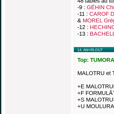
48 tables au t
-9 :
GÉHIN Chr
-11 :
CAROF D
&
MOREL Gré
-12 :
HECHING
-13 :
BACHELL
14. AM+RLOUT
Top: TUMORAL
MALOTRU et T
+E MALOTRU
+F FORMULÂ
+S MALOTRU
+U MOULURA