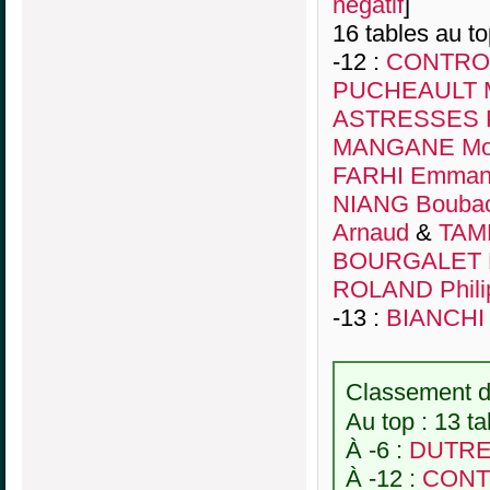
négatif
]
16 tables au t
-12 :
CONTRO
PUCHEAULT M
ASTRESSES P
MANGANE Mo
FARHI Emman
NIANG Bouba
Arnaud
&
TAM
BOURGALET 
ROLAND Phili
-13 :
BIANCHI 
Classement de
Au top : 13 ta
À -6 :
DUTREU
À -12 :
CONT