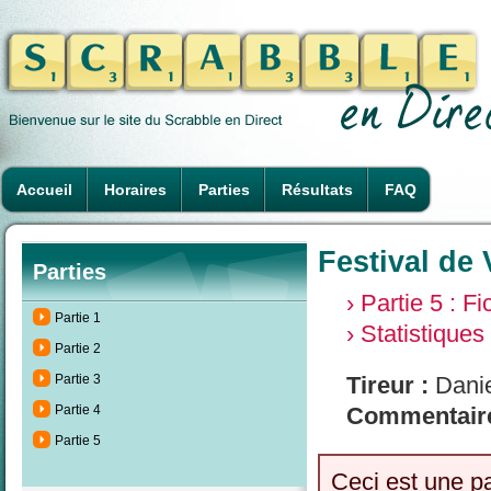
Accueil
Horaires
Parties
Résultats
FAQ
Festival de 
Parties
› Partie 5 : F
Partie 1
› Statistiques
Partie 2
Partie 3
Tireur :
Danie
Partie 4
Commentaire
Partie 5
Ceci est une p