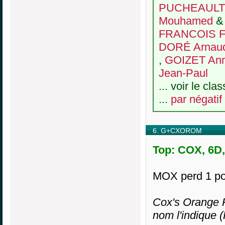
PUCHEAULT 
Mouhamed
FRANCOIS Fr
DORÉ Arnau
,
GOIZET Ann
Jean-Paul
... voir le cl
...
par négatif
6. G+CXOROM
Top: COX, 6D,
MOX perd 1 po
Cox's Orange P
nom l'indique 