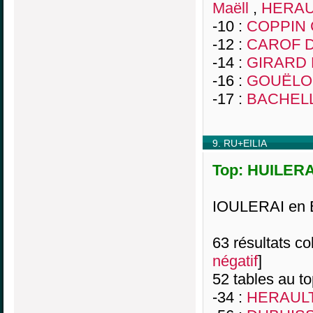
Maëll
,
HERAUL
-10 :
COPPIN 
-12 :
CAROF D
-14 :
GIRARD M
-16 :
GOUËLO 
-17 :
BACHELL
9. RU+EILIA
Top: HUILERAI
IOULERAI en B
63 résultats col
négatif
]
52 tables au t
-34 :
HERAULT 