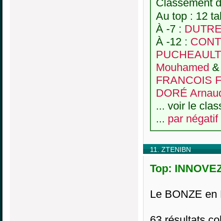
Classement de
Au top : 12 ta
À -7 :
DUTREU
À -12 :
CONT
PUCHEAULT 
Mouhamed
FRANCOIS Fr
DORÉ Arnau
... voir le cl
...
par négatif
11. ZTENIBN
Top: INNOVEZ,
Le BONZE en B
63 résultats col