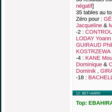
négatif
]
35 tables au t
Zéro pour :
GÉH
Jacqueline
&
M
-2 :
CONTROU
LODAY Yoann
GUIRAUD Phil
KOSTRZEWA M
-4 :
KANE Mo
Dominique
&
C
Dominik
,
GIRA
-18 :
BACHELL
12. BET+AARH
Top: EBAHIRA,