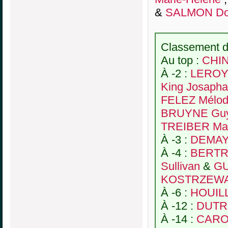
&
SALMON Do
Classement de
Au top :
CHIN
À -2 :
LEROY 
King Josapha
FELEZ Mélod
BRUYNE Gu
TREIBER Ma
À -3 :
DEMAY 
À -4 :
BERTR
Sullivan
&
GU
KOSTRZEWA 
À -6 :
HOUILL
À -12 :
DUTRE
À -14 :
CARO 