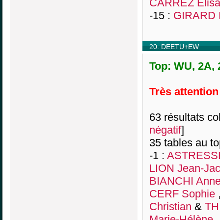
CARREZ Elisa
-15 :
GIRARD M
20. DEETU+EW
Top: WU, 2A, 
Très attention
63 résultats col
négatif
]
35 tables au t
-1 :
ASTRESSE
LION Jean-Ja
BIANCHI Anne
CERF Sophie
Christian
&
TH
Marie-Hélène