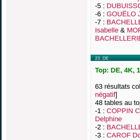
-5 :
DUBUISSO
-6 :
GOUËLO J
-7 :
BACHELLER
Isabelle
&
MOR
BACHELLERIE
23. DE
Top: DE, 4K, 
63 résultats col
négatif
]
48 tables au t
-1 :
COPPIN C
Delphine
-2 :
BACHELLE
-3 :
CAROF Do