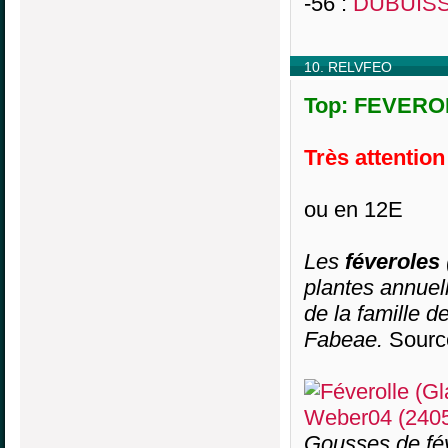
-56 :
DUBUISS
10. RELVFEO
Top: FEVEROL
Très attention
ou en 12E
Les
féveroles
plantes annuel
de la famille 
Fabeae.
Sourc
Gousses de féve