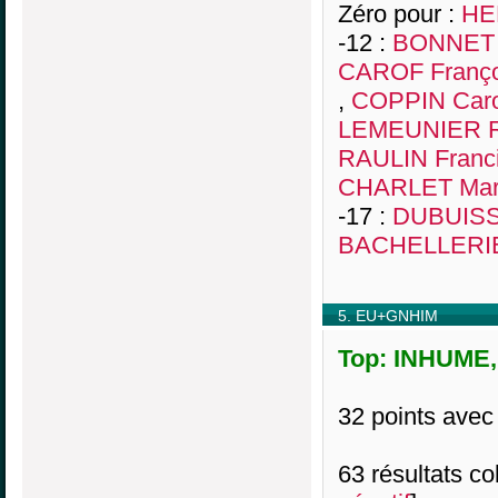
Zéro pour :
HE
-12 :
BONNET 
CAROF Franço
,
COPPIN Caro
LEMEUNIER R
RAULIN Franc
CHARLET Mari
-17 :
DUBUISS
BACHELLERIE
5. EU+GNHIM
Top: INHUME, 
32 points avec
63 résultats col