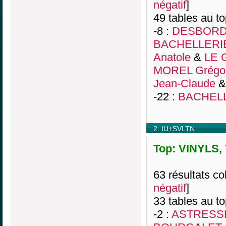
négatif
]
49 tables au t
-8 :
DESBORDE
BACHELLERIE 
Anatole
&
LE 
MOREL Grégo
Jean-Claude
-22 :
BACHELL
2. IU+SVLTN
Top: VINYLS, 
63 résultats col
négatif
]
33 tables au t
-2 :
ASTRESSE