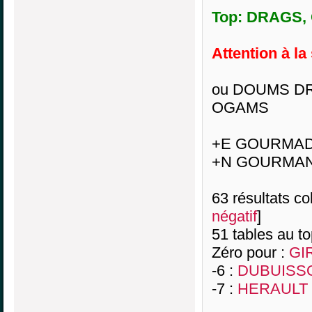
Top: DRAGS, 
Attention à la
ou DOUMS 
OGAMS
+E GOURMA
+N GOURMAN
63 résultats col
négatif
]
51 tables au t
Zéro pour :
GI
-6 :
DUBUISSO
-7 :
HERAULT I