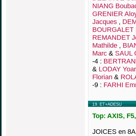
NIANG Bouba
GRENIER Alo
Jacques
,
DEM
BOURGALET 
REMANDET Je
Mathilde
,
BIA
Marc
&
SAUL O
-4 :
BERTRAND
&
LODAY Yoa
Florian
&
ROLA
-9 :
FARHI Em
19. ET+ADESU
Top: AXIS, F5
JOICES en 8A o