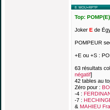
8. MOU+RP?P
Top: POMP(E)R
Joker
E
de Égy
POMPEUR sec 
+E ou +S : 
63 résultats col
négatif
]
42 tables au t
Zéro pour :
BO
-4 :
FERDINAN
-7 :
HECHINGE
&
MAHIEU Fra