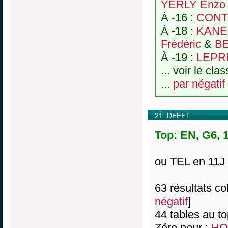
YERLY Enzo
À -16 :
CONT
À -18 :
KANE
Frédéric
&
BE
À -19 :
LEPRI
... voir le cl
...
par négatif
21. DEEET
Top: EN, G6, 
ou TEL en 11J
63 résultats col
négatif
]
44 tables au t
Zéro pour :
HO