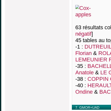
63 résultats col
négatif
]
45 tables au t
-1 :
DUTREUIL
Florian
&
ROLA
LEMEUNIER R
-35 :
BACHELL
Anatole
&
LE 
-38 :
COPPIN 
-40 :
HERAULT 
Ondine
&
BAC
7. GMOR+UAD