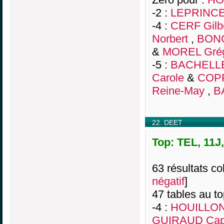
-2 :
LEPRINCE 
-4 :
CERF Gilb
Norbert
,
BONO
&
MOREL Gré
-5 :
BACHELLER
Carole
&
COPP
Reine-May
,
B
22. DEET
Top: TEL, 11J
63 résultats col
négatif
]
47 tables au t
-4 :
HOUILLON 
GUIRAUD Cap