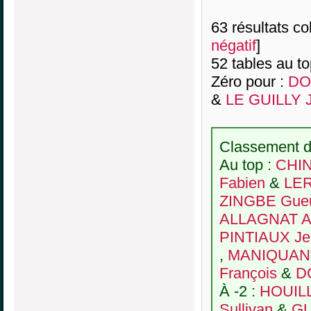
63 résultats col
négatif
]
52 tables au t
Zéro pour :
DO
&
LE GUILLY 
Classement de
Au top :
CHIN
Fabien
&
LER
ZINGBE Gueu
ALLAGNAT Al
PINTIAUX Je
,
MANIQUANT
François
&
D
À -2 :
HOUILL
Sullivan
&
GU