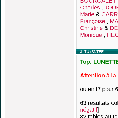
BOURGALET 
Charles
,
JOUR
Marie
&
CARRE
Françoise
,
MA
Christine
&
DE
Monique
,
HEC
3. TU+SNTEE
Top: LUNETTE
Attention à la
ou en I7 pour 6
63 résultats col
négatif
]
32 tables au t