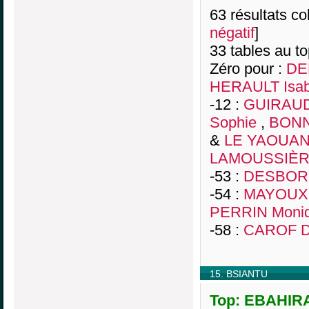
63 résultats col
négatif
]
33 tables au t
Zéro pour :
DE
HERAULT Isab
-12 :
GUIRAUD 
Sophie
,
BONN
&
LE YAOUANQ
LAMOUSSIÈRE
-53 :
DESBORD
-54 :
MAYOUX 
PERRIN Moni
-58 :
CAROF D
15. BSIANTU
Top: EBAHIRA