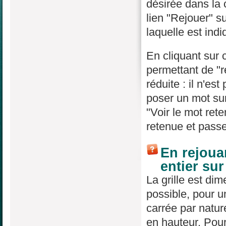
désirée dans la
lien "Rejouer" su
laquelle est indi
En cliquant sur 
permettant de "re
réduite : il n'es
poser un mot sur
"Voir le mot rete
retenue et passe
En rejouan
entier su
La grille est di
possible, pour un
carrée par natur
en hauteur. Pour 