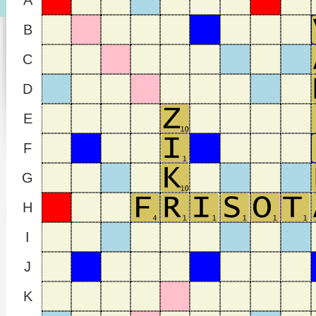
A
B
C
D
E
F
G
H
I
J
K