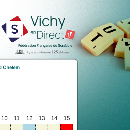
125
Il y a actuellement
visiteurs
nd Chelem
10
11
12
13
14
15