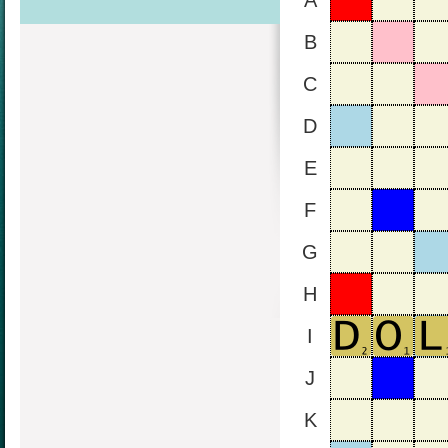
A
B
C
D
E
F
G
H
I
J
K