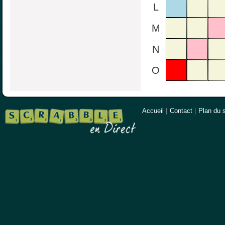
L
M
N
O
Accueil
|
Contact
|
Plan du s