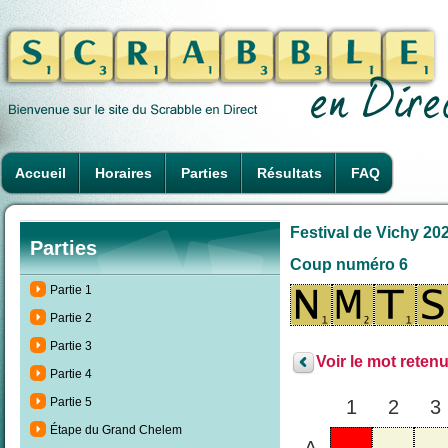
Accueil
Horaires
Parties
Résultats
FAQ
Festival de Vichy 20
Parties
Coup numéro 6
Partie 1
Partie 2
Partie 3
Voir le mot retenu
Partie 4
Partie 5
1
2
3
Étape du Grand Chelem