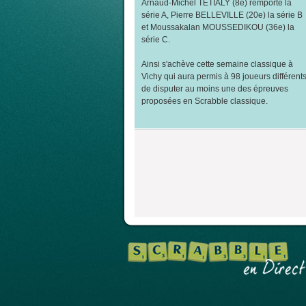
Arnaud-Michel TETIALY (8e) remporte la
série A, Pierre BELLEVILLE (20e) la série B
et Moussakalan MOUSSEDIKOU (36e) la
série C.
Ainsi s'achève cette semaine classique à
Vichy qui aura permis à 98 joueurs différent
de disputer au moins une des épreuves
proposées en Scrabble classique.