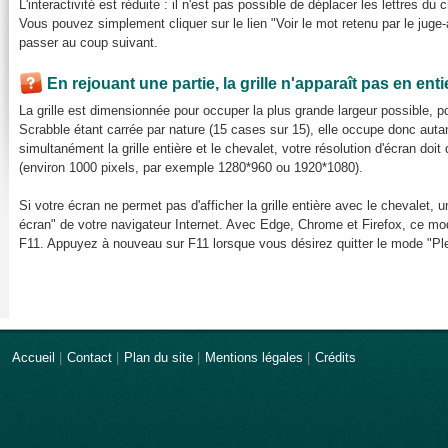
L'interactivité est réduite : il n'est pas possible de déplacer les lettres du 
Vous pouvez simplement cliquer sur le lien "Voir le mot retenu par le juge-a
passer au coup suivant.
En rejouant une partie, la grille n'apparaît pas en ent
La grille est dimensionnée pour occuper la plus grande largeur possible, pou
Scrabble étant carrée par nature (15 cases sur 15), elle occupe donc auta
simultanément la grille entière et le chevalet, votre résolution d'écran do
(environ 1000 pixels, par exemple 1280*960 ou 1920*1080).
Si votre écran ne permet pas d'afficher la grille entière avec le chevalet, u
écran" de votre navigateur Internet. Avec Edge, Chrome et Firefox, ce mod
F11. Appuyez à nouveau sur F11 lorsque vous désirez quitter le mode "Ple
Accueil
|
Contact
|
Plan du site
|
Mentions légales
|
Crédits