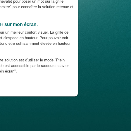
chevalet pour poser un mot sur la grille.
rbitre" pour connaître la solution retenue et
ier sur mon écran.
r un meilleur confort visuel. La grille de
nt d'espace en hauteur. Pour pouvoir voir
it donc être suffisamment élevée en hauteur
ne solution est d'utiliser le mode "Plein
e est accessible par le raccourci clavier
in écran".