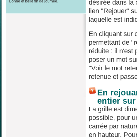
désirée dans la
Bonne et belle fin de journée.
lien "Rejouer" su
laquelle est indi
En cliquant sur 
permettant de "re
réduite : il n'es
poser un mot sur
"Voir le mot rete
retenue et passe
En rejouan
entier su
La grille est di
possible, pour un
carrée par natur
en hauteur. Pour 