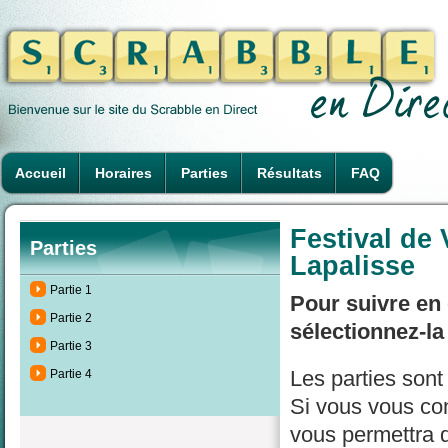
Accueil
Horaires
Parties
Résultats
FAQ
Festival de
Parties
Lapalisse
Partie 1
Pour suivre en 
Partie 2
sélectionnez-la
Partie 3
Les parties son
Partie 4
Si vous vous con
vous permettra d