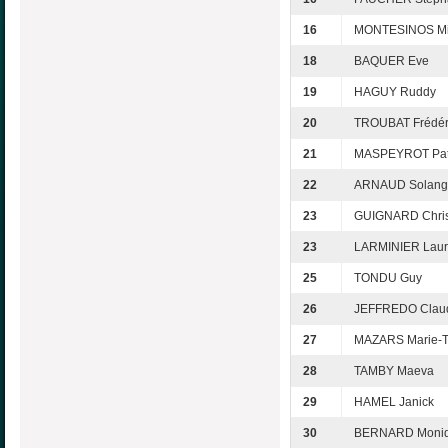
16
MONTESINOS Mi
18
BAQUER Eve
19
HAGUY Ruddy
20
TROUBAT Frédér
21
MASPEYROT Pat
22
ARNAUD Solang
23
GUIGNARD Chri
23
LARMINIER Laur
25
TONDU Guy
26
JEFFREDO Clau
27
MAZARS Marie-T
28
TAMBY Maeva
29
HAMEL Janick
30
BERNARD Moni