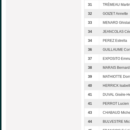
31
TRÉMEAU Marti
32
GOIZET Annette
33
MENARD Ghisla
34
JEANCOLAS Céd
34
PEREZ Estrella
36
GUILLAUME Cor
37
EXPOSITO Emma
38
MARAIS Bernard
39
MATHIOTTE Dom
40
HERRICK Isabel
41
DUVAL Gisèle-H
41
PERROT Lucien
43
CHABAUD Miche
44
BULVESTRE Mic