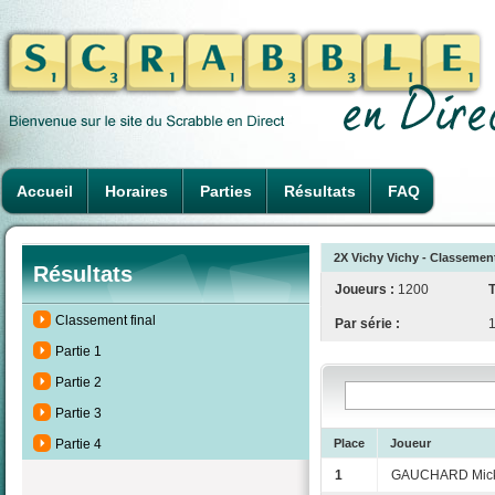
Accueil
Horaires
Parties
Résultats
FAQ
2X Vichy Vichy - Classement
Résultats
Joueurs :
1200
T
Classement final
Par série :
Partie 1
Partie 2
Partie 3
Place
Joueur
Partie 4
1
GAUCHARD Mick