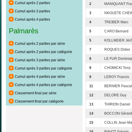
Cumul après 2 parties
2
MANIQUANT Fra
Cumul après 3 parties
3
NKOUETE CHEWA
Cumul après 4 parties
4
TREIBER Marc
Palmarès
5
CARO Bernard
5
KOLLMEIER Jér
Cumul après 2 parties par série
7
ROQUES Didier
Cumul après 2 parties par catégorie
8
LE FUR Dominiq
Cumul après 3 parties par série
9
CHOMICKI Tony
Cumul après 3 parties par catégorie
Cumul après 4 parties par série
9
LEROY Francis
Cumul après 4 parties par catégorie
11
BERNIER Pascal
Classement final par série
12
DELORE Guy
Classement final par catégorie
13
THIRION Daniel
14
BOCCON Gérard
15
COLLIN Jean-Ma
16
RAVOT Sylvain