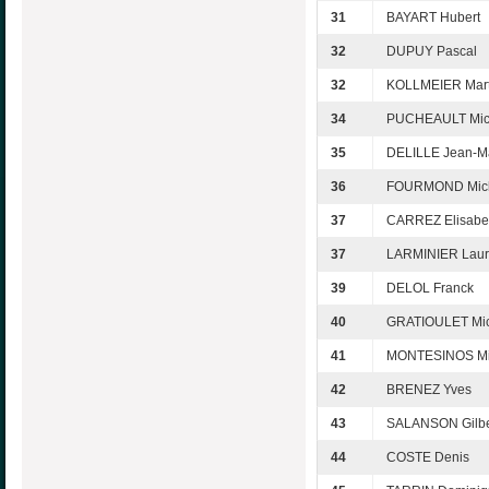
31
BAYART Hubert
32
DUPUY Pascal
32
KOLLMEIER Mart
34
PUCHEAULT Mic
35
DELILLE Jean-M
36
FOURMOND Mic
37
CARREZ Elisabe
37
LARMINIER Laur
39
DELOL Franck
40
GRATIOULET Mic
41
MONTESINOS Mi
42
BRENEZ Yves
43
SALANSON Gilbe
44
COSTE Denis