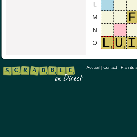
L
M
N
O
Accueil
|
Contact
|
Plan du s