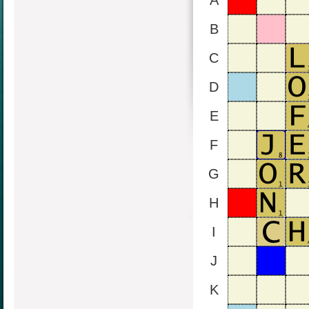
A
B
C
D
E
F
G
H
I
J
K