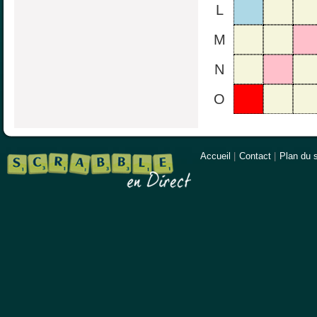
L
M
N
O
Accueil
|
Contact
|
Plan du s