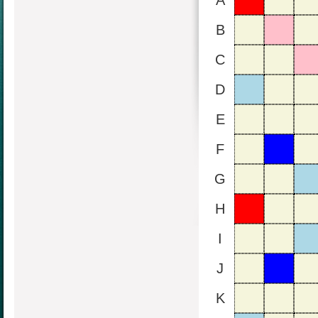
A
B
C
D
E
F
G
H
I
J
K