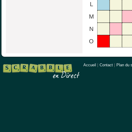
L
M
N
O
Accueil
|
Contact
|
Plan du s