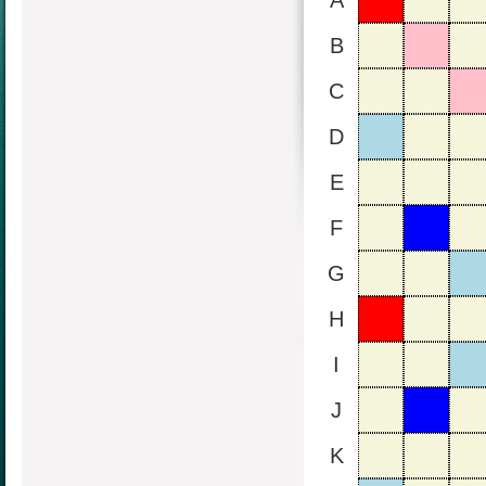
A
B
C
D
E
F
G
H
I
J
K