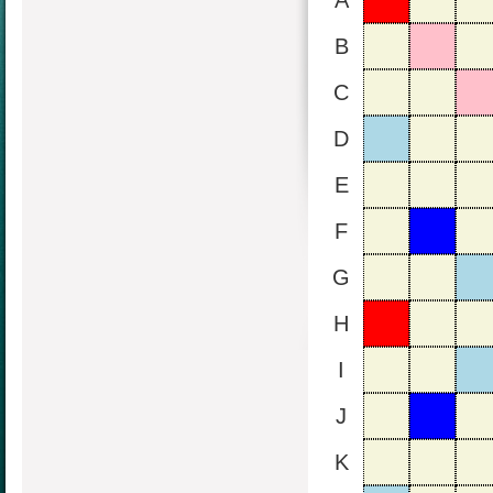
A
B
C
D
E
F
G
H
I
J
K