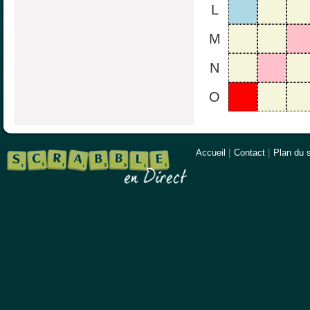
L
M
N
O
Accueil
|
Contact
|
Plan du s