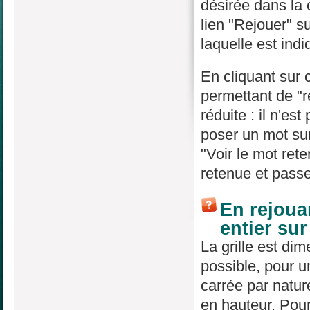
désirée dans la
lien "Rejouer" su
laquelle est indi
En cliquant sur 
permettant de "re
réduite : il n'es
poser un mot sur
"Voir le mot rete
retenue et passe
En rejouan
entier su
La grille est di
possible, pour un
carrée par natur
en hauteur. Pour 