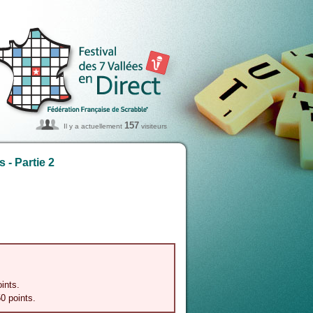
157
Il y a actuellement
visiteurs
 - Partie 2
oints.
50 points.