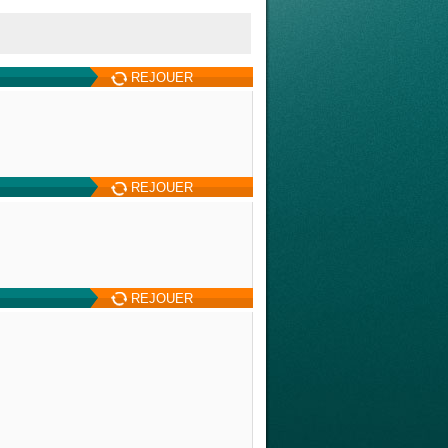
REJOUER
REJOUER
REJOUER