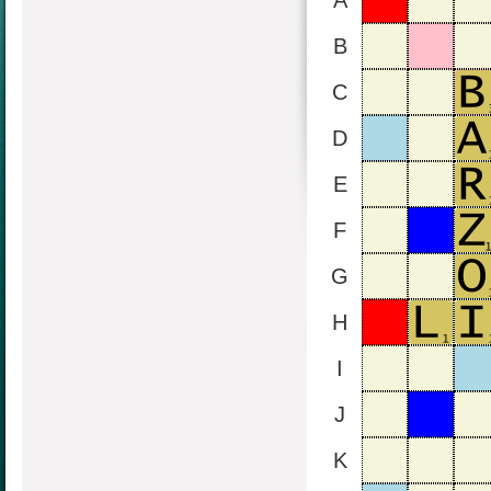
A
B
C
D
E
F
G
H
I
J
K