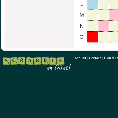
L
M
N
O
Accueil
|
Contact
|
Plan du s