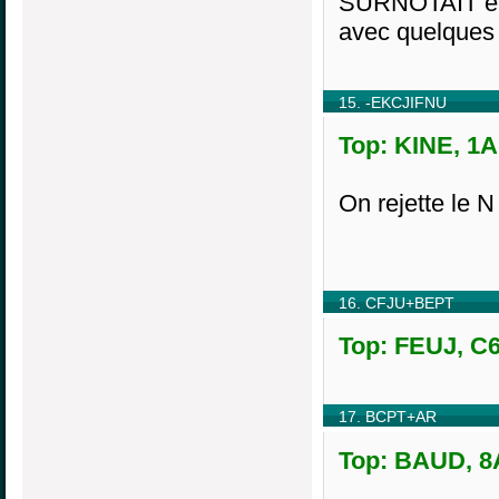
SURNOTAIT en 
avec quelques 
15. -EKCJIFNU
Top: KINE, 1A
On rejette le N
16. CFJU+BEPT
Top: FEUJ, C6
17. BCPT+AR
Top: BAUD, 8A