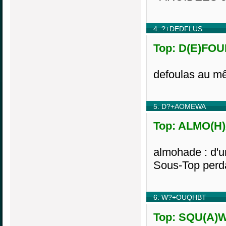
4. ?+DEDFLUS
Top: D(E)FOUL
defoulas au m
5. D?+AOMEWA
Top: ALMO(H)
almohade : d'
Sous-Top perd
6. W?+OUQHBT
Top: SQU(A)W,