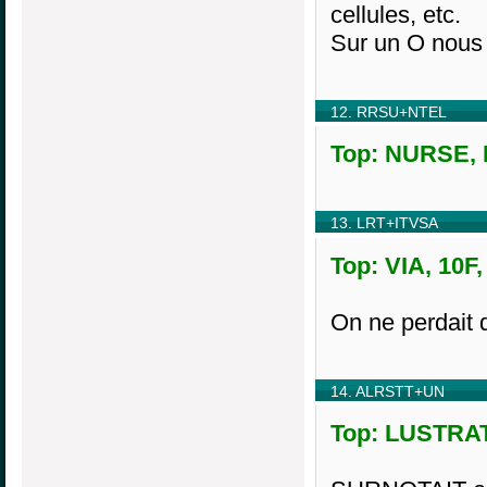
cellules, etc.
Sur un O nous
12. RRSU+NTEL
Top: NURSE, L
13. LRT+ITVSA
Top: VIA, 10F,
On ne perdait 
14. ALRSTT+UN
Top: LUSTRAT,