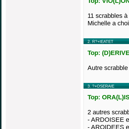
Top: VIO(L)ON
11 scrabbles à 
Michelle a cho
2. R?+IEATET
Top: (D)ERIVE
Autre scrabble
3. ?+OSERAIE
Top: ORA(L)IS
2 autres scrabb
- ARDOISEE e
- AROIDEES e