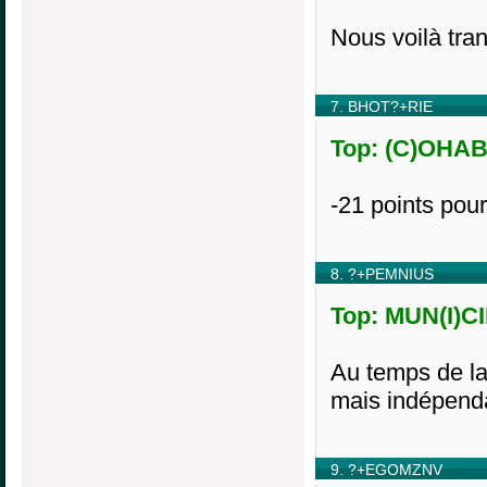
Nous voilà tr
7. BHOT?+RIE
Top: (C)OHABI
-21 points po
8. ?+PEMNIUS
Top: MUN(I)CI
Au temps de la
mais indépenda
9. ?+EGOMZNV