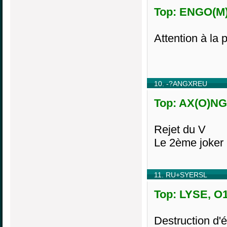
Top: ENGO(M)
Attention à la 
10. -?ANGXREU
Top: AX(O)NGE
Rejet du V
Le 2ème joker r
11. RU+SYERSL
Top: LYSE, O1
Destruction d'é