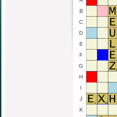
A
B
C
D
E
F
G
H
I
J
K