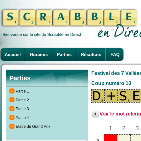
Accueil
Horaires
Parties
Résultats
FAQ
Festival des 7 Vallée
Parties
Coup numéro 10
Partie 1
Partie 2
Partie 3
Voir le mot retenu
Partie 4
Étape du Grand Prix
1
2
3