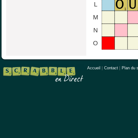
L
M
N
O
Accueil
|
Contact
|
Plan du s