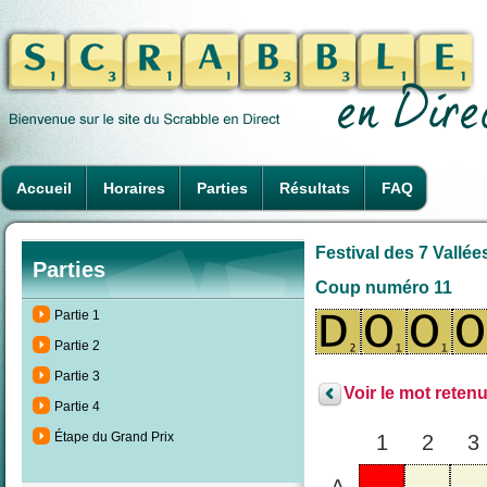
Accueil
Horaires
Parties
Résultats
FAQ
Festival des 7 Vallée
Parties
Coup numéro 11
Partie 1
Partie 2
Partie 3
Voir le mot retenu
Partie 4
Étape du Grand Prix
1
2
3