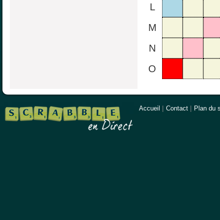
L
M
N
O
Accueil
|
Contact
|
Plan du s