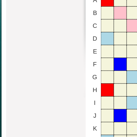
A
B
C
D
E
F
G
H
I
J
K