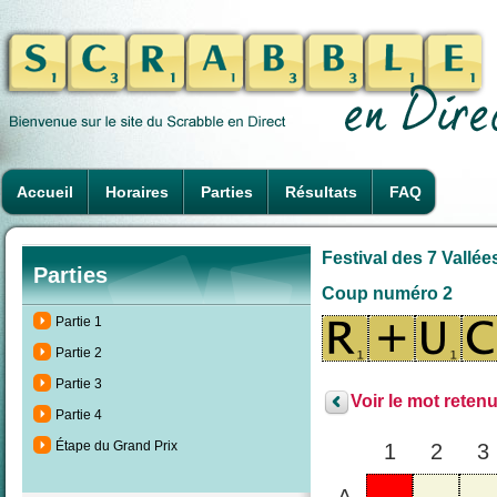
Accueil
Horaires
Parties
Résultats
FAQ
Festival des 7 Vallée
Parties
Coup numéro 2
Partie 1
Partie 2
Partie 3
Voir le mot retenu
Partie 4
Étape du Grand Prix
1
2
3