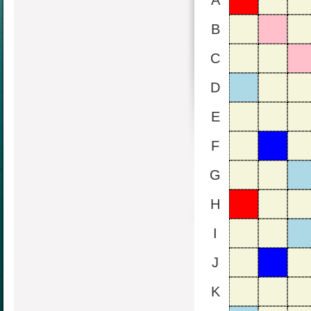
A
B
C
D
E
F
G
H
I
J
K