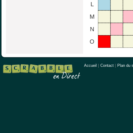
L
M
N
O
Accueil
|
Contact
|
Plan du s