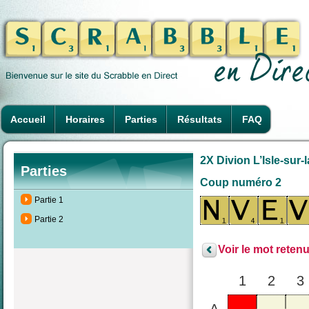
Accueil
Horaires
Parties
Résultats
FAQ
2X Divion L’Isle-sur-
Parties
Coup numéro 2
Partie 1
Partie 2
Voir le mot retenu
1
2
3