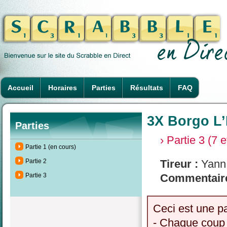
Accueil
Horaires
Parties
Résultats
FAQ
3X Borgo L’H
Parties
› Partie 3 (7 
Partie 1 (en cours)
Partie 2
Tireur :
Yann 
Partie 3
Commentaire
Ceci est une p
- Chaque coup 