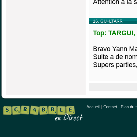
Attention à la 
16. GU+LTARR
Top: TARGUI, 
Bravo Yann Mag
Suite a de no
Supers parties
Accueil
|
Contact
|
Plan du s