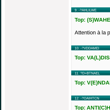
9. -?AHLILWE
Top: (S)WAHEL
Attention à la 
10. -?VDDAMEI
Top: VA(L)DIS
11. ?D+BTNAEL
Top: V(E)NDA
12. -?OAIHTCN
Top: ANTI(C)H