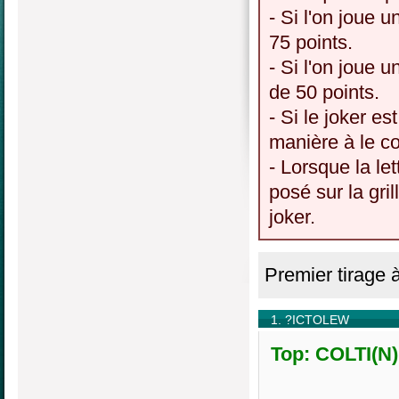
- Si l'on joue u
75 points.
- Si l'on joue u
de 50 points.
- Si le joker es
manière à le c
- Lorsque la le
posé sur la gri
joker.
Premier tirage 
1. ?ICTOLEW
Top: COLTI(N)