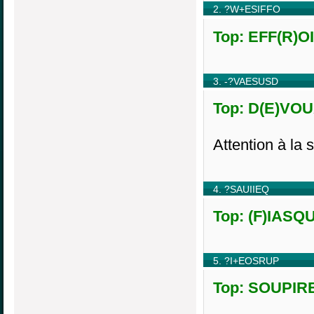
2. ?W+ESIFFO
Top: EFF(R)OI
3. -?VAESUSD
Top: D(E)VOU
Attention à la 
4. ?SAUIIEQ
Top: (F)IASQU
5. ?I+EOSRUP
Top: SOUPIRE(