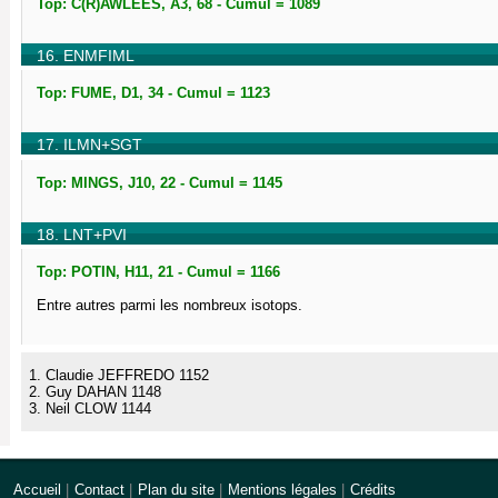
Top: C(R)AWLEES, A3, 68 - Cumul = 1089
16. ENMFIML
Top: FUME, D1, 34 - Cumul = 1123
17. ILMN+SGT
Top: MINGS, J10, 22 - Cumul = 1145
18. LNT+PVI
Top: POTIN, H11, 21 - Cumul = 1166
Entre autres parmi les nombreux isotops.
1. Claudie JEFFREDO 1152
2. Guy DAHAN 1148
3. Neil CLOW 1144
Accueil
|
Contact
|
Plan du site
|
Mentions légales
|
Crédits