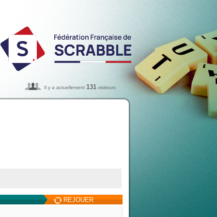
131
Il y a actuellement
visiteurs
REJOUER