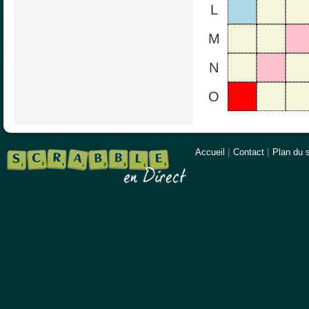
L
M
N
O
Accueil
|
Contact
|
Plan du s