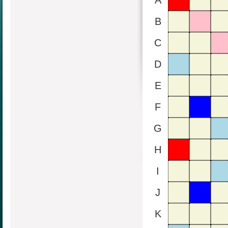
A
B
C
D
E
F
G
H
I
J
K