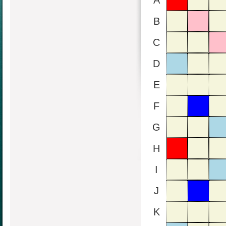
A
B
C
D
E
F
G
H
I
J
K