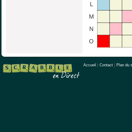
L
M
N
O
Accueil
|
Contact
|
Plan du s