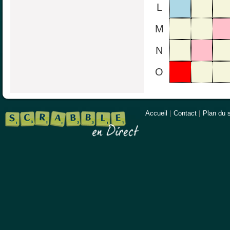
L
M
N
O
Accueil
|
Contact
|
Plan du s