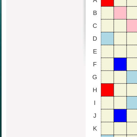
A
B
C
D
E
F
G
H
I
J
K