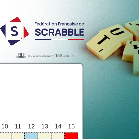
150
Il y a actuellement
visiteurs
10
11
12
13
14
15