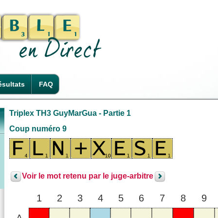
sultats
FAQ
Triplex TH3 GuyMarGua - Partie 1
Coup numéro 9
Voir le mot retenu par le juge-arbitre
1
2
3
4
5
6
7
8
9