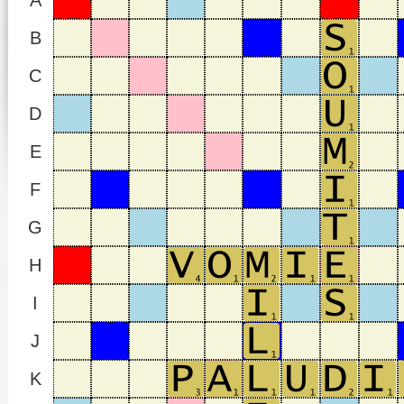
A
B
C
D
E
F
G
H
I
J
K