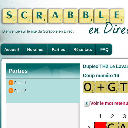
Accueil
Horaires
Parties
Résultats
FAQ
Duplex TH2 Le Lavand
Parties
Coup numéro 16
Partie 1
Partie 2
Voir le mot retenu
1
2
3