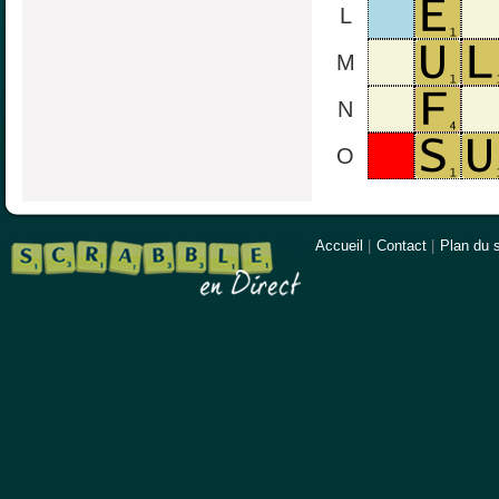
L
M
N
O
Accueil
|
Contact
|
Plan du s