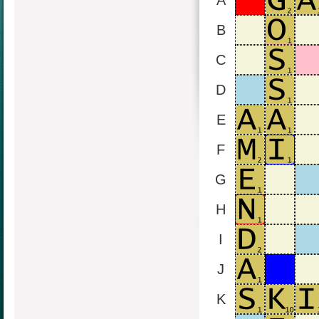
A
B
C
D
E
F
G
H
I
J
K